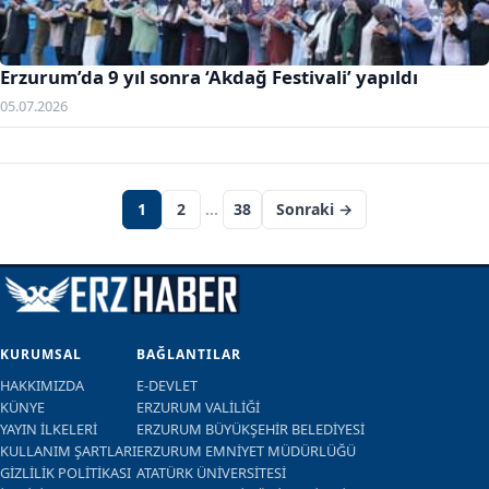
Erzurum’da 9 yıl sonra ‘Akdağ Festivali’ yapıldı
05.07.2026
Yazı sayfalaması
1
2
…
38
Sonraki →
KURUMSAL
BAĞLANTILAR
HAKKIMIZDA
E-DEVLET
KÜNYE
ERZURUM VALİLİĞİ
YAYIN İLKELERİ
ERZURUM BÜYÜKŞEHİR BELEDİYESİ
KULLANIM ŞARTLARI
ERZURUM EMNİYET MÜDÜRLÜĞÜ
GİZLİLİK POLİTİKASI
ATATÜRK ÜNİVERSİTESİ