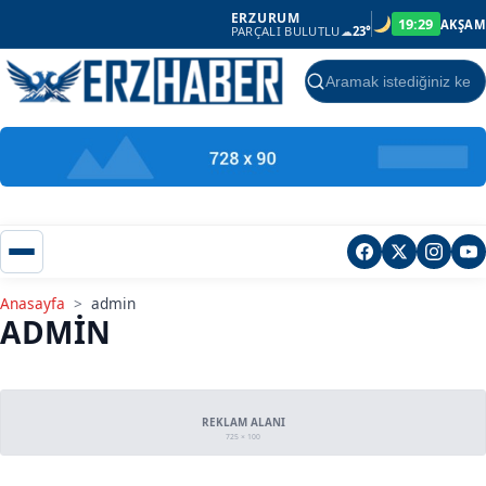
ERZURUM
19:29
AKŞAM
PARÇALI BULUTLU
☁
23°
Ara
Anasayfa
>
admin
ADMIN