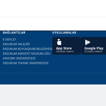
BAĞLANTILAR
UYGULAMALAR
E-DEVLET
ERZURUM VALİLİĞİ
App Store
Google Play
ERZURUM BÜYÜKŞEHİR BELEDİYESİ
Ücretsiz indirin
Ücretsiz indirin
ERZURUM EMNİYET MÜDÜRLÜĞÜ
ATATÜRK ÜNİVERSİTESİ
ERZURUM TEKNİK ÜNİVERSİTESİ