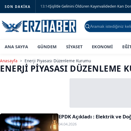
13:14
Şişli’de Gelinini Öldüren Kayınvalideden Kan D
SON DAKIKA
Ara
ANA SAYFA
GÜNDEM
SİYASET
EKONOMİ
EĞİ
Anasayfa
>
Enerji Piyasası Düzenleme Kurumu
ENERJI PIYASASI DÜZENLEME
EPDK Açıkladı : Elektrik ve D
04.04.2026