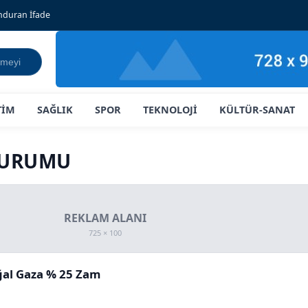
onduran İfade
TİM
SAĞLIK
SPOR
TEKNOLOJİ
KÜLTÜR-SANAT
 KURUMU
oğal Gaza % 25 Zam