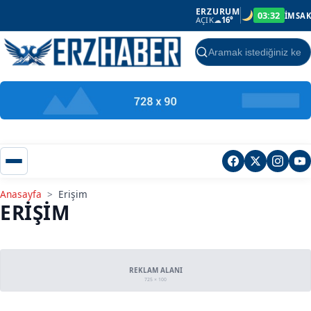
ERZURUM
03:32
İMSAK
AÇIK
☁
16°
Ara
Anasayfa
>
Erişim
ERIŞIM