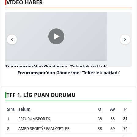
VİDEO HABER
Erzurumspor’dan Gönderme: ‘Tekerlek patladı’
Erzurumspor’dan Gönderme: ‘Tekerlek patladı’
TFF 1. LİG PUAN DURUMU
Sıra
Takım
O
AV
P
1
38
55
81
ERZURUMSPOR FK
2
38
39
74
AMED SPORTÝF FAALÝYETLER