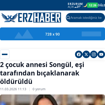
ERZURUM
12:26
ÖĞLE
AÇIK
☁
21°
Ara
2 çocuk annesi Songül, eşi
tarafından bıçaklanarak
öldürüldü
11.03.2026 11:13
|
0 yorum