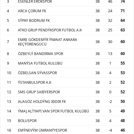
3
38
46
74
ESENLER EROKSPOR
4
38
24
71
ARCA ÇORUM FK
5
38
32
64
SÝPAY BODRUM FK
6
38
25
63
ATKO GRUP PENDÝKSPOR FUTBOL A.Þ.
EMRE GÖKDEMÝR ÝNÞAAT ANKARA
7
38
30
60
KEÇÝÖRENGÜCÜ
8
38
13
60
ÖZBEYLÝ BANDIRMA SPOR
9
38
1
55
MANÝSA FUTBOL KULÜBÜ
10
38
4
53
ÖZBELSAN SÝVASSPOR
11
38
2
52
ÝSTANBULSPOR A.Þ.
12
38
0
52
SMS GRUP SARIYERSPOR
13
38
-2
50
ALAGÖZ HOLDÝNG IÐDIR FK
14
38
5
49
ÝMAJ ALTYAPI VAN SPOR FUTBOL KULÜBÜ
15
38
4
48
BOLUSPOR
16
38
-4
46
EMÝNEVÝM ÜMRANÝYESPOR