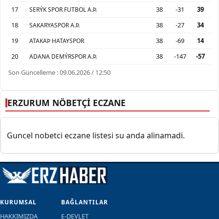
17
38
-31
39
SERÝK SPOR FUTBOL A.Þ.
18
38
-27
34
SAKARYASPOR A.Þ.
19
38
-69
14
ATAKAÞ HATAYSPOR
20
38
-147
-57
ADANA DEMÝRSPOR A.Þ.
Son Güncelleme : 09.06.2026 / 12:50
ERZURUM NÖBETÇİ ECZANE
Guncel nobetci eczane listesi su anda alinamadi.
KURUMSAL
BAĞLANTILAR
HAKKIMIZDA
E-DEVLET