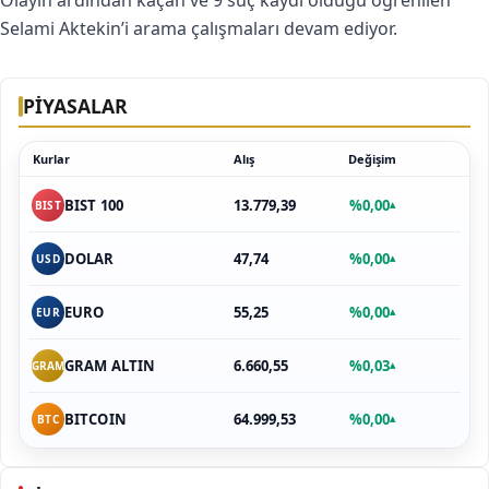
Olayın ardından kaçan ve 9 suç kaydı olduğu öğrenilen
Selami Aktekin’i arama çalışmaları devam ediyor.
PİYASALAR
Kurlar
Alış
Değişim
13.779,39
%0,00
BIST 100
▴
BIST
47,74
%0,00
DOLAR
▴
USD
55,25
%0,00
EURO
▴
EUR
6.660,55
%0,03
GRAM ALTIN
▴
GRAM
64.999,53
%0,00
BITCOIN
▴
BTC