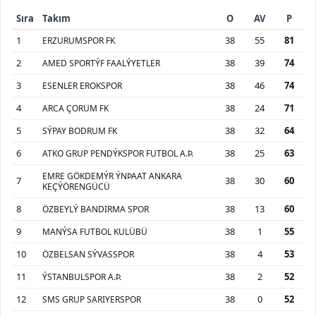
Sıra
Takım
O
AV
P
1
38
55
81
ERZURUMSPOR FK
2
38
39
74
AMED SPORTÝF FAALÝYETLER
3
38
46
74
ESENLER EROKSPOR
4
38
24
71
ARCA ÇORUM FK
5
38
32
64
SÝPAY BODRUM FK
6
38
25
63
ATKO GRUP PENDÝKSPOR FUTBOL A.Þ.
EMRE GÖKDEMÝR ÝNÞAAT ANKARA
7
38
30
60
KEÇÝÖRENGÜCÜ
8
38
13
60
ÖZBEYLÝ BANDIRMA SPOR
9
38
1
55
MANÝSA FUTBOL KULÜBÜ
10
38
4
53
ÖZBELSAN SÝVASSPOR
11
38
2
52
ÝSTANBULSPOR A.Þ.
12
38
0
52
SMS GRUP SARIYERSPOR