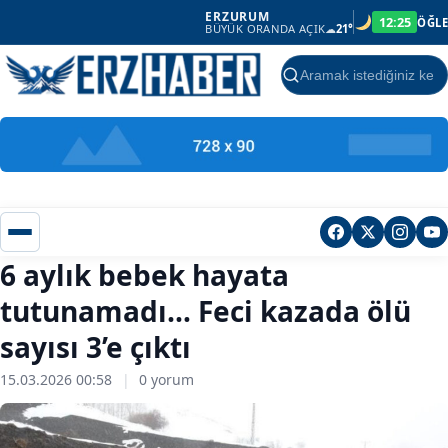
ERZURUM
12:25
ÖĞLE
BÜYÜK ORANDA AÇIK
☁
21°
Ara
6 aylık bebek hayata
tutunamadı… Feci kazada ölü
sayısı 3’e çıktı
15.03.2026 00:58
|
0 yorum