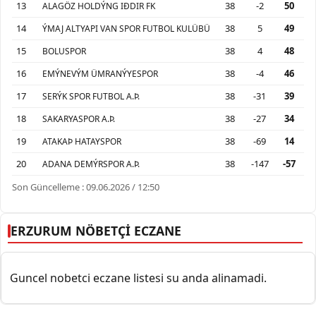
13
38
-2
50
ALAGÖZ HOLDÝNG IÐDIR FK
14
38
5
49
ÝMAJ ALTYAPI VAN SPOR FUTBOL KULÜBÜ
15
38
4
48
BOLUSPOR
16
38
-4
46
EMÝNEVÝM ÜMRANÝYESPOR
17
38
-31
39
SERÝK SPOR FUTBOL A.Þ.
18
38
-27
34
SAKARYASPOR A.Þ.
19
38
-69
14
ATAKAÞ HATAYSPOR
20
38
-147
-57
ADANA DEMÝRSPOR A.Þ.
Son Güncelleme : 09.06.2026 / 12:50
ERZURUM NÖBETÇİ ECZANE
Guncel nobetci eczane listesi su anda alinamadi.