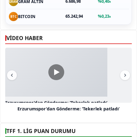
6.686,98
%0,40
GRAM ALTIN
▴
GRAM
65.242,94
%0,23
BITCOIN
▴
BTC
VİDEO HABER
Erzurumspor’dan Gönderme: ‘Tekerlek patladı’
Erzurumspor’dan Gönderme: ‘Tekerlek patladı’
TFF 1. LİG PUAN DURUMU