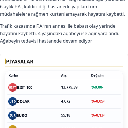
6 aylık F.A., kaldırıldığı hastanede yapılan tüm
müdahalelere rağmen kurtarılamayarak hayatını kaybetti.
Trafik kazasında F.A.’nın annesi ile babası olay yerinde
hayatını kaybetti, 4 yaşındaki ağabeyi ise ağır yaralandı.
Ağabeyin tedavisi hastanede devam ediyor.
PİYASALAR
Kurlar
Alış
Değişim
13.779,39
%0,00
BIST 100
▴
BIST
47,72
%-0,05
DOLAR
▾
USD
55,18
%-0,13
EURO
▾
EUR