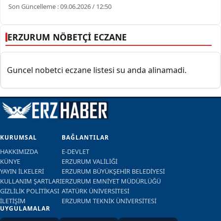
Son Güncelleme : 09.06.2026 / 12:50
ERZURUM NÖBETÇİ ECZANE
Guncel nobetci eczane listesi su anda alinamadi.
KURUMSAL
BAĞLANTILAR
HAKKIMIZDA
E-DEVLET
KÜNYE
ERZURUM VALİLİĞİ
YAYIN İLKELERİ
ERZURUM BÜYÜKŞEHİR BELEDİYESİ
KULLANIM ŞARTLARI
ERZURUM EMNİYET MÜDÜRLÜĞÜ
GİZLİLİK POLİTİKASI
ATATÜRK ÜNİVERSİTESİ
İLETİŞİM
ERZURUM TEKNİK ÜNİVERSİTESİ
UYGULAMALAR