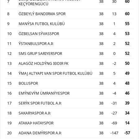
7
38
30
60
KEÇÝÖRENGÜCÜ
8
38
13
60
ÖZBEYLÝ BANDIRMA SPOR
9
38
1
55
MANÝSA FUTBOL KULÜBÜ
10
38
4
53
ÖZBELSAN SÝVASSPOR
11
38
2
52
ÝSTANBULSPOR A.Þ.
12
38
0
52
SMS GRUP SARIYERSPOR
13
38
-2
50
ALAGÖZ HOLDÝNG IÐDIR FK
14
38
5
49
ÝMAJ ALTYAPI VAN SPOR FUTBOL KULÜBÜ
15
38
4
48
BOLUSPOR
16
38
-4
46
EMÝNEVÝM ÜMRANÝYESPOR
17
38
-31
39
SERÝK SPOR FUTBOL A.Þ.
18
38
-27
34
SAKARYASPOR A.Þ.
19
38
-69
14
ATAKAÞ HATAYSPOR
20
38
-147
-57
ADANA DEMÝRSPOR A.Þ.