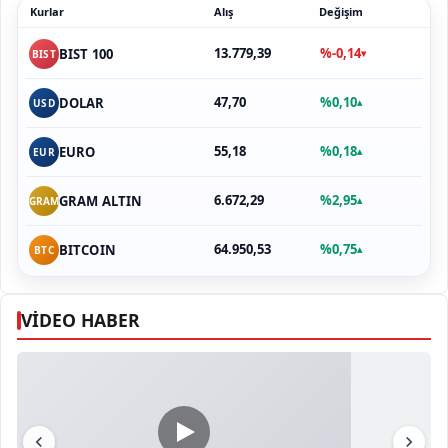
Kurlar
Alış
Değişim
13.779,39
%-0,14
BIST 100
▾
BIST
47,70
%0,10
DOLAR
▴
USD
55,18
%0,18
EURO
▴
EUR
6.672,29
%2,95
GRAM ALTIN
▴
GRAM
64.950,53
%0,75
BITCOIN
▴
BTC
VİDEO HABER