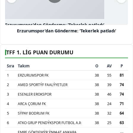
Erzurumspor’dan Gönderme: ‘Tekerlek patladı’
Erzurumspor’dan Gönderme: ‘Tekerlek patladı’
TFF 1. LİG PUAN DURUMU
Sıra
Takım
O
AV
P
1
38
55
81
ERZURUMSPOR FK
2
38
39
74
AMED SPORTÝF FAALÝYETLER
3
38
46
74
ESENLER EROKSPOR
4
38
24
71
ARCA ÇORUM FK
5
38
32
64
SÝPAY BODRUM FK
6
38
25
63
ATKO GRUP PENDÝKSPOR FUTBOL A.Þ.
EMRE GÖKDEMÝR ÝNÞAAT ANKARA