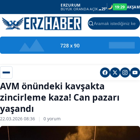
ERZURUM
19:29
AKŞAM
BÜYÜK ORANDA AÇIK
☁
25°
Ara
AVM önündeki kavşakta
zincirleme kaza! Can pazarı
yaşandı
22.03.2026 08:36
|
0 yorum