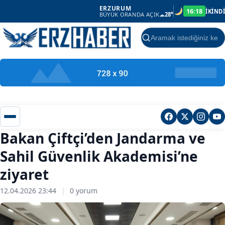
ERZURUM
16:18
İKİNDİ
BÜYÜK ORANDA AÇIK
☁
28°
Ara
Bakan Çiftçi’den Jandarma ve
Sahil Güvenlik Akademisi’ne
ziyaret
12.04.2026 23:44
|
0 yorum