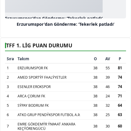
Erzurumspor’dan Gönderme: ‘Tekerlek patladı’
Erzurumspor’dan Gönderme: ‘Tekerlek patladı’
TFF 1. LİG PUAN DURUMU
Sıra
Takım
O
AV
P
1
38
55
81
ERZURUMSPOR FK
2
38
39
74
AMED SPORTÝF FAALÝYETLER
3
38
46
74
ESENLER EROKSPOR
4
38
24
71
ARCA ÇORUM FK
5
38
32
64
SÝPAY BODRUM FK
6
38
25
63
ATKO GRUP PENDÝKSPOR FUTBOL A.Þ.
EMRE GÖKDEMÝR ÝNÞAAT ANKARA
7
38
30
60
KEÇÝÖRENGÜCÜ