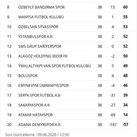
8
38
13
60
ÖZBEYLÝ BANDIRMA SPOR
9
38
1
55
MANÝSA FUTBOL KULÜBÜ
10
38
4
53
ÖZBELSAN SÝVASSPOR
11
38
2
52
ÝSTANBULSPOR A.Þ.
12
38
0
52
SMS GRUP SARIYERSPOR
13
38
-2
50
ALAGÖZ HOLDÝNG IÐDIR FK
14
38
5
49
ÝMAJ ALTYAPI VAN SPOR FUTBOL KULÜBÜ
15
38
4
48
BOLUSPOR
16
38
-4
46
EMÝNEVÝM ÜMRANÝYESPOR
17
38
-31
39
SERÝK SPOR FUTBOL A.Þ.
18
38
-27
34
SAKARYASPOR A.Þ.
19
38
-69
14
ATAKAÞ HATAYSPOR
20
38
-147
-57
ADANA DEMÝRSPOR A.Þ.
Son Güncelleme : 09.06.2026 / 12:50