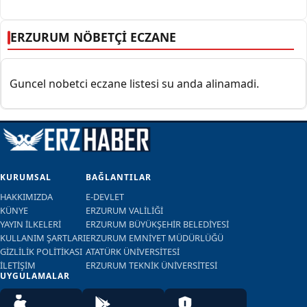
ERZURUM NÖBETÇİ ECZANE
Guncel nobetci eczane listesi su anda alinamadi.
KURUMSAL
BAĞLANTILAR
HAKKIMIZDA
E-DEVLET
KÜNYE
ERZURUM VALİLİĞİ
YAYIN İLKELERİ
ERZURUM BÜYÜKŞEHİR BELEDİYESİ
KULLANIM ŞARTLARI
ERZURUM EMNİYET MÜDÜRLÜĞÜ
GİZLİLİK POLİTİKASI
ATATÜRK ÜNİVERSİTESİ
İLETİŞİM
ERZURUM TEKNİK ÜNİVERSİTESİ
UYGULAMALAR