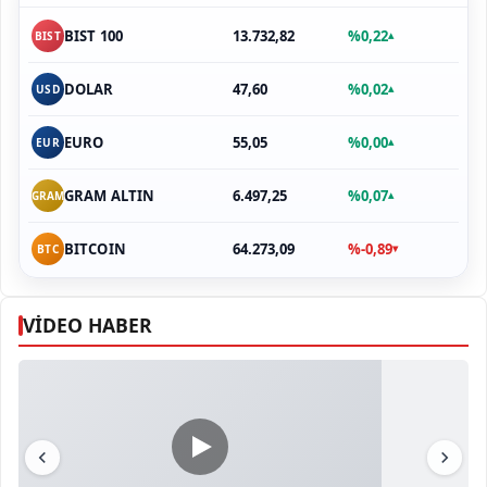
13.732,82
%0,22
BIST 100
▴
BIST
47,60
%0,02
DOLAR
▴
USD
55,05
%0,00
EURO
▴
EUR
6.497,25
%0,07
GRAM ALTIN
▴
GRAM
64.273,09
%-0,89
BITCOIN
▾
BTC
VİDEO HABER