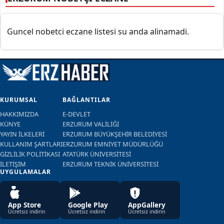
Guncel nobetci eczane listesi su anda alinamadi.
KURUMSAL
BAĞLANTILAR
HAKKIMIZDA
E-DEVLET
KÜNYE
ERZURUM VALİLİĞİ
YAYIN İLKELERİ
ERZURUM BÜYÜKŞEHİR BELEDİYESİ
KULLANIM ŞARTLARI
ERZURUM EMNİYET MÜDÜRLÜĞÜ
GİZLİLİK POLİTİKASI
ATATÜRK ÜNİVERSİTESİ
İLETİŞİM
ERZURUM TEKNİK ÜNİVERSİTESİ
UYGULAMALAR
App Store
Google Play
AppGallery
Ücretsiz indirin
Ücretsiz indirin
Ücretsiz indirin