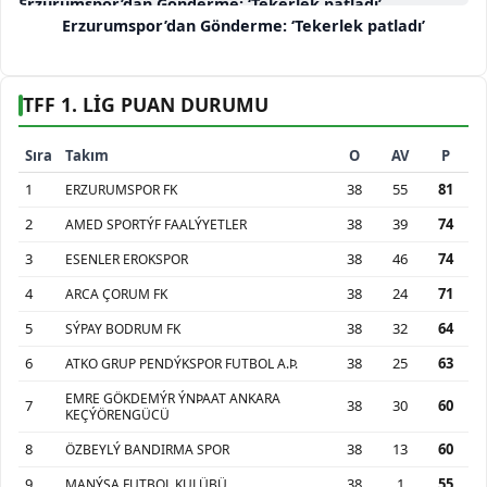
Erzurumspor’dan Gönderme: ‘Tekerlek patladı’
Erzurumspor’dan Gönderme: ‘Tekerlek patladı’
TFF 1. LİG PUAN DURUMU
Sıra
Takım
O
AV
P
1
38
55
81
ERZURUMSPOR FK
2
38
39
74
AMED SPORTÝF FAALÝYETLER
3
38
46
74
ESENLER EROKSPOR
4
38
24
71
ARCA ÇORUM FK
5
38
32
64
SÝPAY BODRUM FK
6
38
25
63
ATKO GRUP PENDÝKSPOR FUTBOL A.Þ.
EMRE GÖKDEMÝR ÝNÞAAT ANKARA
7
38
30
60
KEÇÝÖRENGÜCÜ
8
38
13
60
ÖZBEYLÝ BANDIRMA SPOR
9
38
1
55
MANÝSA FUTBOL KULÜBÜ