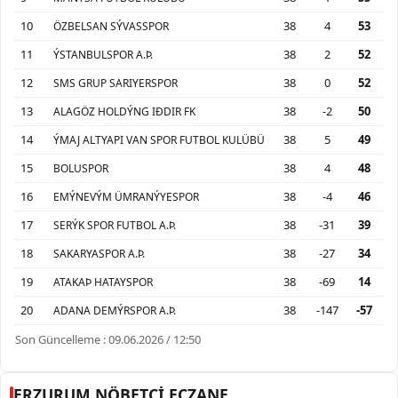
10
38
4
53
ÖZBELSAN SÝVASSPOR
11
38
2
52
ÝSTANBULSPOR A.Þ.
12
38
0
52
SMS GRUP SARIYERSPOR
13
38
-2
50
ALAGÖZ HOLDÝNG IÐDIR FK
14
38
5
49
ÝMAJ ALTYAPI VAN SPOR FUTBOL KULÜBÜ
15
38
4
48
BOLUSPOR
16
38
-4
46
EMÝNEVÝM ÜMRANÝYESPOR
17
38
-31
39
SERÝK SPOR FUTBOL A.Þ.
18
38
-27
34
SAKARYASPOR A.Þ.
19
38
-69
14
ATAKAÞ HATAYSPOR
20
38
-147
-57
ADANA DEMÝRSPOR A.Þ.
Son Güncelleme : 09.06.2026 / 12:50
ERZURUM NÖBETÇİ ECZANE