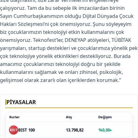
size ulaşmasını, size zarar vermelerini engellemeye
çalışıyoruz. Tam da bu sebeple ilk imzacılardan birinin
Sayın Cumhurbaşkanımızın olduğu Dijital Dünyada Çocuk
Hakları Sözleşmesi’ni çok önemsiyoruz. Şunu söyleyeyim
biz çocuklarımızın teknolojiyi etkin kullanmalarını çok
önemsiyoruz. Teknofest’ler, DENEYAP atölyeleri, TÜBİTAK
yarışmaları, startup destekleri ve çocuklarımıza yönelik pek
çok teknolojiye yönelik etkinlikleri destekliyoruz. Burada
amacımız çocuklarımızı teknolojiyi doğru bir şekilde
kullanmalarını sağlamak ve onları zihinsel, psikolojik,
gelişimsel olarak zararlı olan içeriklerden korumak.”
PİYASALAR
Kurlar
Alış
Değişim
13.798,82
%0,00
BIST 100
▴
BIST