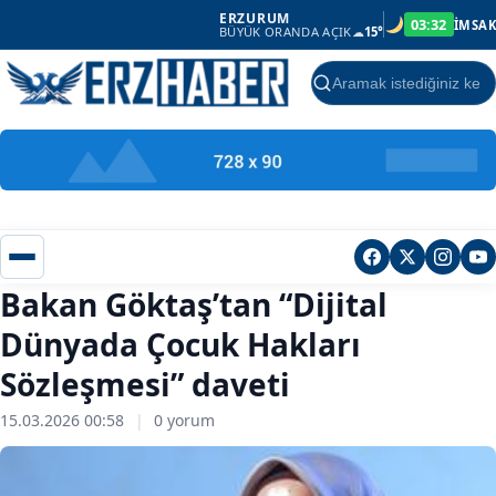
ERZURUM
03:32
İMSAK
BÜYÜK ORANDA AÇIK
☁
15°
Ara
Bakan Göktaş’tan “Dijital
Dünyada Çocuk Hakları
Sözleşmesi” daveti
15.03.2026 00:58
|
0 yorum