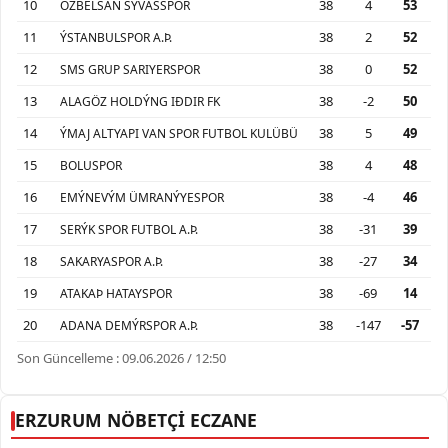
10
38
4
53
ÖZBELSAN SÝVASSPOR
11
38
2
52
ÝSTANBULSPOR A.Þ.
12
38
0
52
SMS GRUP SARIYERSPOR
13
38
-2
50
ALAGÖZ HOLDÝNG IÐDIR FK
14
38
5
49
ÝMAJ ALTYAPI VAN SPOR FUTBOL KULÜBÜ
15
38
4
48
BOLUSPOR
16
38
-4
46
EMÝNEVÝM ÜMRANÝYESPOR
17
38
-31
39
SERÝK SPOR FUTBOL A.Þ.
18
38
-27
34
SAKARYASPOR A.Þ.
19
38
-69
14
ATAKAÞ HATAYSPOR
20
38
-147
-57
ADANA DEMÝRSPOR A.Þ.
Son Güncelleme : 09.06.2026 / 12:50
ERZURUM NÖBETÇİ ECZANE