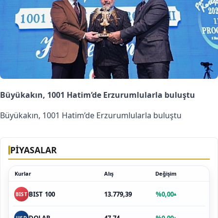
Büyükakın, 1001 Hatim’de Erzurumlularla buluştu
Büyükakın, 1001 Hatim’de Erzurumlularla buluştu
PİYASALAR
Kurlar
Alış
Değişim
13.779,39
%0,00
BIST 100
▴
BIST
47,74
%0,00
▴