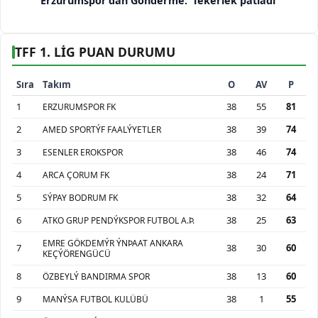
Erzurumspor’dan Gönderme: ‘Tekerlek patladı’
TFF 1. LİG PUAN DURUMU
Sıra
Takım
O
AV
P
1
38
55
81
ERZURUMSPOR FK
2
38
39
74
AMED SPORTÝF FAALÝYETLER
3
38
46
74
ESENLER EROKSPOR
4
38
24
71
ARCA ÇORUM FK
5
38
32
64
SÝPAY BODRUM FK
6
38
25
63
ATKO GRUP PENDÝKSPOR FUTBOL A.Þ.
EMRE GÖKDEMÝR ÝNÞAAT ANKARA
7
38
30
60
KEÇÝÖRENGÜCÜ
8
38
13
60
ÖZBEYLÝ BANDIRMA SPOR
9
38
1
55
MANÝSA FUTBOL KULÜBÜ