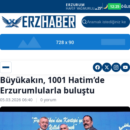
ERZURUM
12:25
ÖĞLE
HAFIF YAĞMURLU
☁
25°
Ara
Büyükakın, 1001 Hatim’de
Erzurumlularla buluştu
05.03.2026 06:40
|
0 yorum