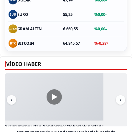
DOLAR
USD
55,25
%0,00
EURO
▴
EUR
6.660,55
%0,00
GRAM ALTIN
▴
GRAM
64.845,57
%-0,28
BITCOIN
▾
BTC
VİDEO HABER
Erzurumspor’dan Gönderme: ‘Tekerlek patladı’