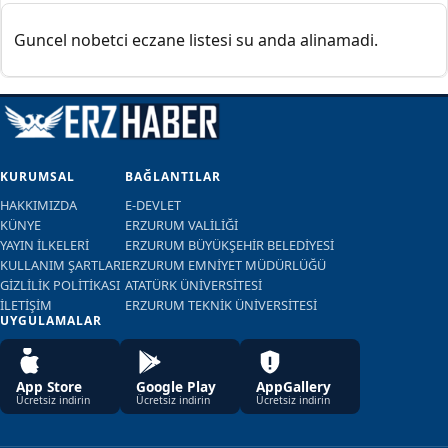
Guncel nobetci eczane listesi su anda alinamadi.
KURUMSAL
BAĞLANTILAR
HAKKIMIZDA
E-DEVLET
KÜNYE
ERZURUM VALİLİĞİ
YAYIN İLKELERİ
ERZURUM BÜYÜKŞEHİR BELEDİYESİ
KULLANIM ŞARTLARI
ERZURUM EMNİYET MÜDÜRLÜĞÜ
GİZLİLİK POLİTİKASI
ATATÜRK ÜNİVERSİTESİ
İLETİŞİM
ERZURUM TEKNİK ÜNİVERSİTESİ
UYGULAMALAR
App Store
Google Play
AppGallery
Ücretsiz indirin
Ücretsiz indirin
Ücretsiz indirin