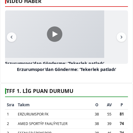
VİDEO HABER
Erzurumspor’dan Gönderme: ‘Tekerlek patladı’
Erzurumspor’dan Gönderme: ‘Tekerlek patladı’
TFF 1. LİG PUAN DURUMU
Sıra
Takım
O
AV
P
1
38
55
81
ERZURUMSPOR FK
2
38
39
74
AMED SPORTÝF FAALÝYETLER
3
38
46
74