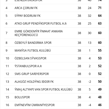
ESENLER EROKSPOR
4
38
24
71
ARCA ÇORUM FK
5
38
32
64
SÝPAY BODRUM FK
6
38
25
63
ATKO GRUP PENDÝKSPOR FUTBOL A.Þ.
EMRE GÖKDEMÝR ÝNÞAAT ANKARA
7
38
30
60
KEÇÝÖRENGÜCÜ
8
38
13
60
ÖZBEYLÝ BANDIRMA SPOR
9
38
1
55
MANÝSA FUTBOL KULÜBÜ
10
38
4
53
ÖZBELSAN SÝVASSPOR
11
38
2
52
ÝSTANBULSPOR A.Þ.
12
38
0
52
SMS GRUP SARIYERSPOR
13
38
-2
50
ALAGÖZ HOLDÝNG IÐDIR FK
14
38
5
49
ÝMAJ ALTYAPI VAN SPOR FUTBOL KULÜBÜ
15
38
4
48
BOLUSPOR
16
38
-4
46
EMÝNEVÝM ÜMRANÝYESPOR