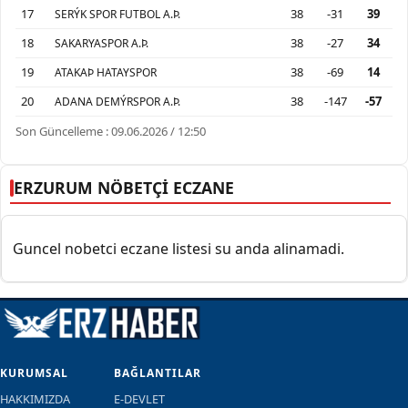
17
38
-31
39
SERÝK SPOR FUTBOL A.Þ.
18
38
-27
34
SAKARYASPOR A.Þ.
19
38
-69
14
ATAKAÞ HATAYSPOR
20
38
-147
-57
ADANA DEMÝRSPOR A.Þ.
Son Güncelleme : 09.06.2026 / 12:50
ERZURUM NÖBETÇİ ECZANE
Guncel nobetci eczane listesi su anda alinamadi.
KURUMSAL
BAĞLANTILAR
HAKKIMIZDA
E-DEVLET