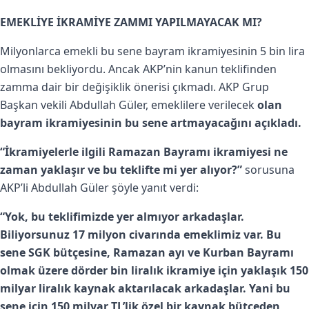
EMEKLİYE İKRAMİYE ZAMMI YAPILMAYACAK MI?
Milyonlarca emekli bu sene bayram ikramiyesinin 5 bin lira
olmasını bekliyordu. Ancak AKP’nin kanun teklifinden
zamma dair bir değişiklik önerisi çıkmadı. AKP Grup
Başkan vekili Abdullah Güler, emeklilere verilecek
olan
bayram ikramiyesinin bu sene artmayacağını açıkladı.
“İkramiyelerle ilgili Ramazan Bayramı ikramiyesi ne
zaman yaklaşır ve bu teklifte mi yer alıyor?”
sorusuna
AKP’li Abdullah Güler şöyle yanıt verdi:
“Yok, bu teklifimizde yer almıyor arkadaşlar.
Biliyorsunuz 17 milyon civarında emeklimiz var. Bu
sene SGK bütçesine, Ramazan ayı ve Kurban Bayramı
olmak üzere dörder bin liralık ikramiye için yaklaşık 150
milyar liralık kaynak aktarılacak arkadaşlar. Yani bu
sene için 150 milyar TL’lik özel bir kaynak bütçeden