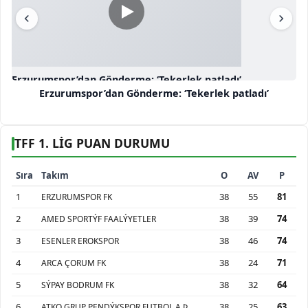
Erzurumspor’dan Gönderme: ‘Tekerlek patladı’
Erzurumspor’dan Gönderme: ‘Tekerlek patladı’
TFF 1. LİG PUAN DURUMU
Sıra
Takım
O
AV
P
1
38
55
81
ERZURUMSPOR FK
2
38
39
74
AMED SPORTÝF FAALÝYETLER
3
38
46
74
ESENLER EROKSPOR
4
38
24
71
ARCA ÇORUM FK
5
38
32
64
SÝPAY BODRUM FK
6
38
25
63
ATKO GRUP PENDÝKSPOR FUTBOL A.Þ.