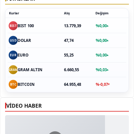
Kurlar
Alış
Değişim
13.779,39
%0,00
BIST 100
▴
BIST
47,74
%0,00
DOLAR
▴
USD
55,25
%0,00
EURO
▴
EUR
6.660,55
%0,03
GRAM ALTIN
▴
GRAM
64.955,48
%-0,07
BITCOIN
▾
BTC
VİDEO HABER