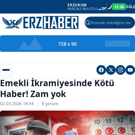
ERZURUM
12:26
ÖĞLE
PARÇALI BULUTLU
☁
29°
Ara
Emekli İkramiyesinde Kötü
Haber! Zam yok
02.03.2026 18:54
|
0 yorum