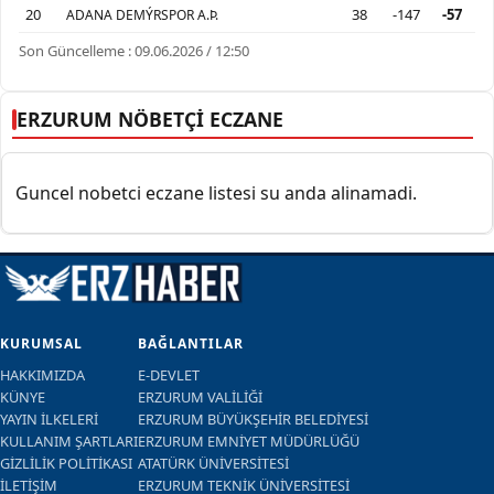
20
38
-147
-57
ADANA DEMÝRSPOR A.Þ.
Son Güncelleme : 09.06.2026 / 12:50
ERZURUM NÖBETÇİ ECZANE
Guncel nobetci eczane listesi su anda alinamadi.
KURUMSAL
BAĞLANTILAR
HAKKIMIZDA
E-DEVLET
KÜNYE
ERZURUM VALİLİĞİ
YAYIN İLKELERİ
ERZURUM BÜYÜKŞEHİR BELEDİYESİ
KULLANIM ŞARTLARI
ERZURUM EMNİYET MÜDÜRLÜĞÜ
GİZLİLİK POLİTİKASI
ATATÜRK ÜNİVERSİTESİ
İLETİŞİM
ERZURUM TEKNİK ÜNİVERSİTESİ