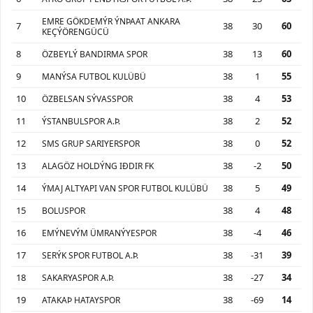
EMRE GÖKDEMÝR ÝNÞAAT ANKARA
7
38
30
60
KEÇÝÖRENGÜCÜ
8
38
13
60
ÖZBEYLÝ BANDIRMA SPOR
9
38
1
55
MANÝSA FUTBOL KULÜBÜ
10
38
4
53
ÖZBELSAN SÝVASSPOR
11
38
2
52
ÝSTANBULSPOR A.Þ.
12
38
0
52
SMS GRUP SARIYERSPOR
13
38
-2
50
ALAGÖZ HOLDÝNG IÐDIR FK
14
38
5
49
ÝMAJ ALTYAPI VAN SPOR FUTBOL KULÜBÜ
15
38
4
48
BOLUSPOR
16
38
-4
46
EMÝNEVÝM ÜMRANÝYESPOR
17
38
-31
39
SERÝK SPOR FUTBOL A.Þ.
18
38
-27
34
SAKARYASPOR A.Þ.
19
38
-69
14
ATAKAÞ HATAYSPOR