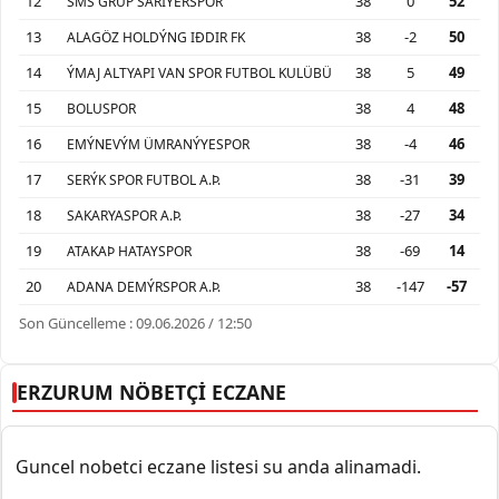
12
38
0
52
SMS GRUP SARIYERSPOR
13
38
-2
50
ALAGÖZ HOLDÝNG IÐDIR FK
14
38
5
49
ÝMAJ ALTYAPI VAN SPOR FUTBOL KULÜBÜ
15
38
4
48
BOLUSPOR
16
38
-4
46
EMÝNEVÝM ÜMRANÝYESPOR
17
38
-31
39
SERÝK SPOR FUTBOL A.Þ.
18
38
-27
34
SAKARYASPOR A.Þ.
19
38
-69
14
ATAKAÞ HATAYSPOR
20
38
-147
-57
ADANA DEMÝRSPOR A.Þ.
Son Güncelleme : 09.06.2026 / 12:50
ERZURUM NÖBETÇİ ECZANE
Guncel nobetci eczane listesi su anda alinamadi.