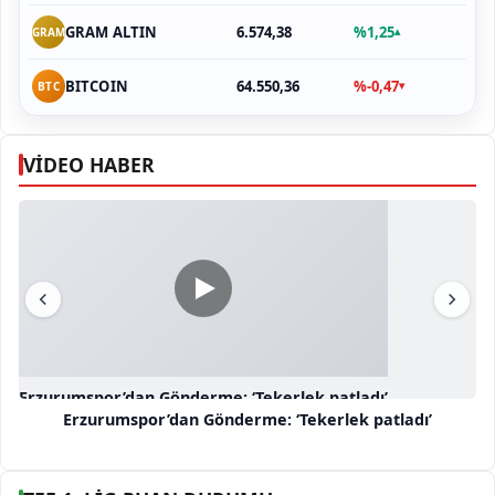
6.574,38
%1,25
GRAM ALTIN
▴
GRAM
64.550,36
%-0,47
BITCOIN
▾
BTC
VİDEO HABER
Erzurumspor’dan Gönderme: ‘Tekerlek patladı’
Erzurumspor’dan Gönderme: ‘Tekerlek patladı’