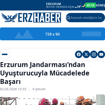
ERZURUM
05:10
GÜNEŞ
BÜYÜK ORANDA AÇIK
☁
14°
Ara
Erzurum Jandarması’ndan
Uyuşturucuyla Mücadelede
Başarı
02.03.2026 15:33
|
0 yorum