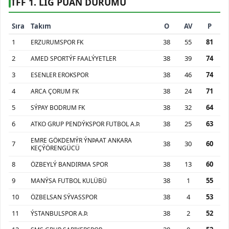
TFF 1. LİG PUAN DURUMU
Sıra
Takım
O
AV
P
1
38
55
81
ERZURUMSPOR FK
2
38
39
74
AMED SPORTÝF FAALÝYETLER
3
38
46
74
ESENLER EROKSPOR
4
38
24
71
ARCA ÇORUM FK
5
38
32
64
SÝPAY BODRUM FK
6
38
25
63
ATKO GRUP PENDÝKSPOR FUTBOL A.Þ.
EMRE GÖKDEMÝR ÝNÞAAT ANKARA
7
38
30
60
KEÇÝÖRENGÜCÜ
8
38
13
60
ÖZBEYLÝ BANDIRMA SPOR
9
38
1
55
MANÝSA FUTBOL KULÜBÜ
10
38
4
53
ÖZBELSAN SÝVASSPOR
11
38
2
52
ÝSTANBULSPOR A.Þ.