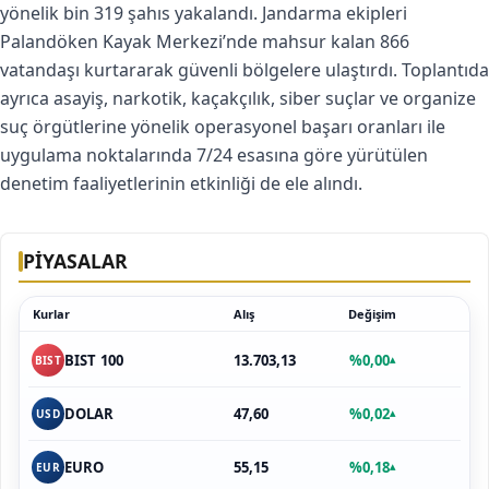
yönelik bin 319 şahıs yakalandı. Jandarma ekipleri
Palandöken Kayak Merkezi’nde mahsur kalan 866
vatandaşı kurtararak güvenli bölgelere ulaştırdı. Toplantıda
ayrıca asayiş, narkotik, kaçakçılık, siber suçlar ve organize
suç örgütlerine yönelik operasyonel başarı oranları ile
uygulama noktalarında 7/24 esasına göre yürütülen
denetim faaliyetlerinin etkinliği de ele alındı.
PİYASALAR
Kurlar
Alış
Değişim
13.703,13
%0,00
BIST 100
▴
BIST
47,60
%0,02
DOLAR
▴
USD
55,15
%0,18
EURO
▴
EUR