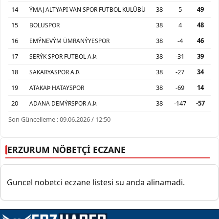
14
38
5
49
ÝMAJ ALTYAPI VAN SPOR FUTBOL KULÜBÜ
15
38
4
48
BOLUSPOR
16
38
-4
46
EMÝNEVÝM ÜMRANÝYESPOR
17
38
-31
39
SERÝK SPOR FUTBOL A.Þ.
18
38
-27
34
SAKARYASPOR A.Þ.
19
38
-69
14
ATAKAÞ HATAYSPOR
20
38
-147
-57
ADANA DEMÝRSPOR A.Þ.
Son Güncelleme : 09.06.2026 / 12:50
ERZURUM NÖBETÇİ ECZANE
Guncel nobetci eczane listesi su anda alinamadi.