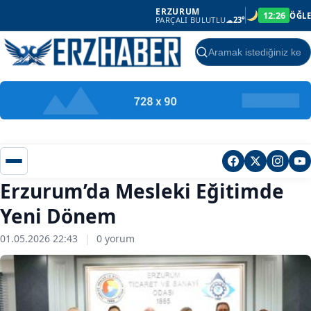
ERZURUM
12:26
ÖĞLE
PARÇALI BULUTLU
☁
23°
Ara
Erzurum’da Mesleki Eğitimde
Yeni Dönem
01.05.2026 22:43
|
0 yorum