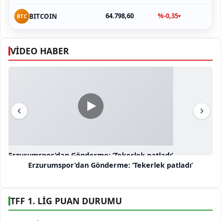
64.798,60
%-0,35
BITCOIN
▾
BTC
VİDEO HABER
Erzurumspor’dan Gönderme: ‘Tekerlek patladı’
Erzurumspor’dan Gönderme: ‘Tekerlek patladı’
TFF 1. LİG PUAN DURUMU