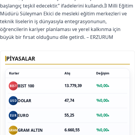
başlangıç teşkil edecektir.” ifadelerini kullandı.İl Milli Eğitim
Müdürü Süleyman Ekici de mesleki eğitim merkezleri ve
teknik liselerin iş dünyasıyla entegrasyonunun,
öğrencilerin kariyer planlaması ve yerel kalkınma için
büyük bir fırsat olduğunu dile getirdi. – ERZURUM
PİYASALAR
Kurlar
Alış
Değişim
13.779,39
%0,00
BIST 100
▴
BIST
47,74
%0,00
DOLAR
▴
USD
55,25
%0,00
EURO
▴
EUR
6.660,55
%0,00
GRAM ALTIN
▴
GRAM