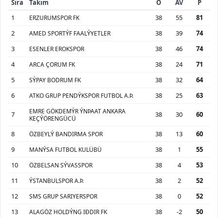
Sıra
Takım
O
AV
P
1
38
55
81
ERZURUMSPOR FK
2
38
39
74
AMED SPORTÝF FAALÝYETLER
3
38
46
74
ESENLER EROKSPOR
4
38
24
71
ARCA ÇORUM FK
5
38
32
64
SÝPAY BODRUM FK
6
38
25
63
ATKO GRUP PENDÝKSPOR FUTBOL A.Þ.
EMRE GÖKDEMÝR ÝNÞAAT ANKARA
7
38
30
60
KEÇÝÖRENGÜCÜ
8
38
13
60
ÖZBEYLÝ BANDIRMA SPOR
9
38
1
55
MANÝSA FUTBOL KULÜBÜ
10
38
4
53
ÖZBELSAN SÝVASSPOR
11
38
2
52
ÝSTANBULSPOR A.Þ.
12
38
0
52
SMS GRUP SARIYERSPOR
13
38
-2
50
ALAGÖZ HOLDÝNG IÐDIR FK