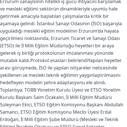
Erzurum sanayisinin nitelikli iş gücü ihtiyacını karşılamak
ve mesleki eğitimi sektörün dinamikleriyle uyumlu hale
getirmek amacıyla başlatılan çalışmalarda kritik bir
aşamaya gelindi. İstanbul Sanayi Odasının (İSO) başarıyla
uyguladığı mesleki eğitim modelinin Erzurum’da hayata
geçirilmesi noktasında, Erzurum Ticaret ve Sanayi Odası
(ETSO) ile İl Milli Eğitim Müdürlüğü heyetleri bir araya
gelerek iş birliği protokolünün imzalanması yönünde
mutabık kaldı.Protokol esasları belirlendiYapılan heyetler
arası görüşmede, İSO ile yapılan istişareler neticesinde
şekillenen ve mesleki teknik eğitimin yaygınlaştırılmasını
hedefleyen modelin şehre adaptasyonu ele alındı.
Toplantıya; TOBB Yönetim Kurulu Üyesi ve ETSO Yönetim
Kurulu Başkanı Saim Özakalın, İl Milli Eğitim Müdürü
Süleyman Ekici, ETSO Eğitim Komisyonu Başkanı Abdullah
Samancı, ETSO Eğitim Komisyonu Meclis Üyesi Erdal
Erdoğan, İl Milli Eğitim Şube Müdürü (Mesleki ve Teknik
Eğitim) İbrahim Okutucu ve ETSO Genel Sekreter