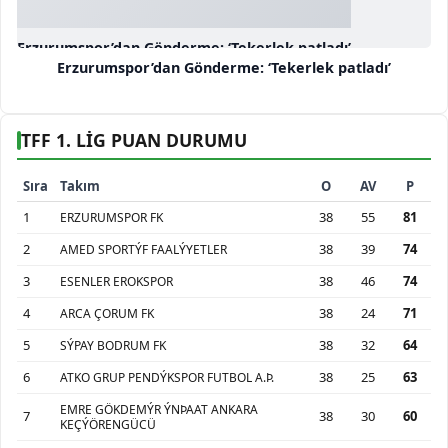
Erzurumspor’dan Gönderme: ‘Tekerlek patladı’
Erzurumspor’dan Gönderme: ‘Tekerlek patladı’
TFF 1. LİG PUAN DURUMU
Sıra
Takım
O
AV
P
1
38
55
81
ERZURUMSPOR FK
2
38
39
74
AMED SPORTÝF FAALÝYETLER
3
38
46
74
ESENLER EROKSPOR
4
38
24
71
ARCA ÇORUM FK
5
38
32
64
SÝPAY BODRUM FK
6
38
25
63
ATKO GRUP PENDÝKSPOR FUTBOL A.Þ.
EMRE GÖKDEMÝR ÝNÞAAT ANKARA
7
38
30
60
KEÇÝÖRENGÜCÜ