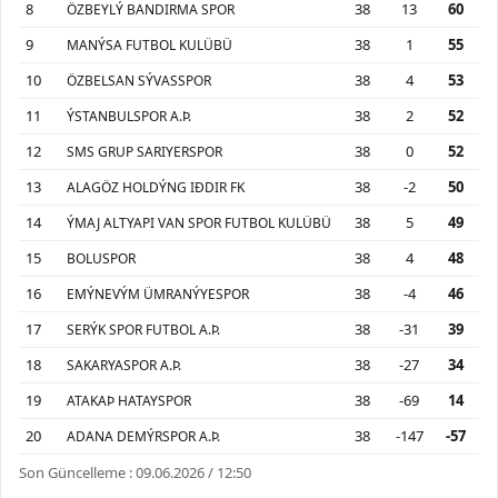
8
38
13
60
ÖZBEYLÝ BANDIRMA SPOR
9
38
1
55
MANÝSA FUTBOL KULÜBÜ
10
38
4
53
ÖZBELSAN SÝVASSPOR
11
38
2
52
ÝSTANBULSPOR A.Þ.
12
38
0
52
SMS GRUP SARIYERSPOR
13
38
-2
50
ALAGÖZ HOLDÝNG IÐDIR FK
14
38
5
49
ÝMAJ ALTYAPI VAN SPOR FUTBOL KULÜBÜ
15
38
4
48
BOLUSPOR
16
38
-4
46
EMÝNEVÝM ÜMRANÝYESPOR
17
38
-31
39
SERÝK SPOR FUTBOL A.Þ.
18
38
-27
34
SAKARYASPOR A.Þ.
19
38
-69
14
ATAKAÞ HATAYSPOR
20
38
-147
-57
ADANA DEMÝRSPOR A.Þ.
Son Güncelleme : 09.06.2026 / 12:50