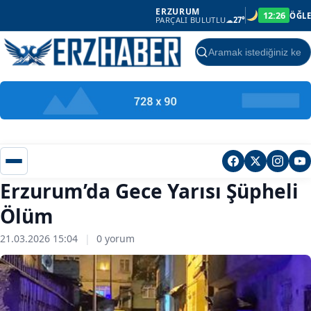
ERZURUM
12:26
ÖĞLE
PARÇALI BULUTLU
☁
27°
Ara
Erzurum’da Gece Yarısı Şüpheli
Ölüm
21.03.2026 15:04
|
0 yorum