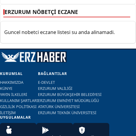
ERZURUM NÖBETÇİ ECZANE
Guncel nobetci eczane listesi su anda alinamadi.
KURUMSAL
BAĞLANTILAR
HAKKIMIZDA
E-DEVLET
KÜNYE
ERZURUM VALİLİĞİ
YAYIN İLKELERİ
ERZURUM BÜYÜKŞEHİR BELEDİYESİ
KULLANIM ŞARTLARI
ERZURUM EMNİYET MÜDÜRLÜĞÜ
GİZLİLİK POLİTİKASI
ATATÜRK ÜNİVERSİTESİ
İLETİŞİM
ERZURUM TEKNİK ÜNİVERSİTESİ
UYGULAMALAR