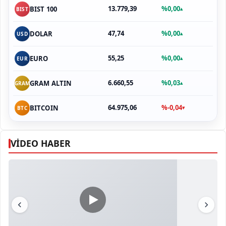
13.779,39
%0,00
BIST 100
▴
BIST
47,74
%0,00
DOLAR
▴
USD
55,25
%0,00
EURO
▴
EUR
6.660,55
%0,03
GRAM ALTIN
▴
GRAM
64.975,06
%-0,04
BITCOIN
▾
BTC
VİDEO HABER