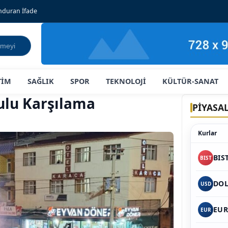
onduran İfade
TİM
SAĞLIK
SPOR
TEKNOLOJİ
KÜLTÜR-SANAT
ulu Karşılama
PİYASA
Kurlar
BIS
BIST
DO
USD
EU
EUR