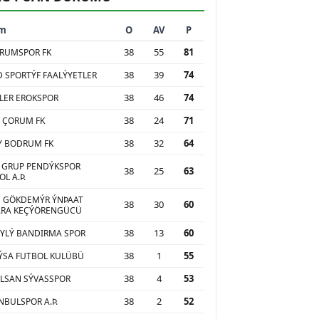
ım
O
AV
P
38
55
81
RUMSPOR FK
38
39
74
 SPORTÝF FAALÝYETLER
38
46
74
LER EROKSPOR
38
24
71
 ÇORUM FK
38
32
64
Y BODRUM FK
 GRUP PENDÝKSPOR
38
25
63
L A.Þ.
 GÖKDEMÝR ÝNÞAAT
38
30
60
ARA KEÇÝÖRENGÜCÜ
38
13
60
YLÝ BANDIRMA SPOR
38
1
55
SA FUTBOL KULÜBÜ
38
4
53
LSAN SÝVASSPOR
38
2
52
NBULSPOR A.Þ.