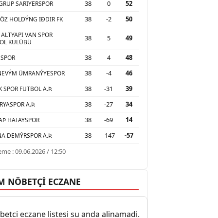
38
0
52
GRUP SARIYERSPOR
38
-2
50
ÖZ HOLDÝNG IÐDIR FK
 ALTYAPI VAN SPOR
38
5
49
OL KULÜBÜ
38
4
48
USPOR
38
-4
46
NEVÝM ÜMRANÝYESPOR
38
-31
39
K SPOR FUTBOL A.Þ.
38
-27
34
RYASPOR A.Þ.
38
-69
14
AÞ HATAYSPOR
38
-147
-57
A DEMÝRSPOR A.Þ.
me : 09.06.2026 / 12:50
M NÖBETÇİ ECZANE
etci eczane listesi su anda alinamadi.