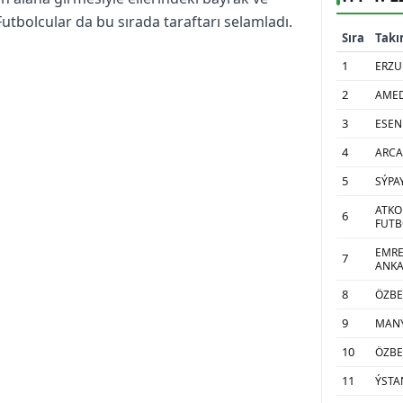
utbolcular da bu sırada taraftarı selamladı.
Sıra
Tak
1
ERZU
2
AMED
3
ESEN
4
ARCA
5
SÝPA
ATKO
6
FUTBO
EMRE
7
ANK
8
ÖZBE
9
MANÝ
10
ÖZBE
11
ÝSTA