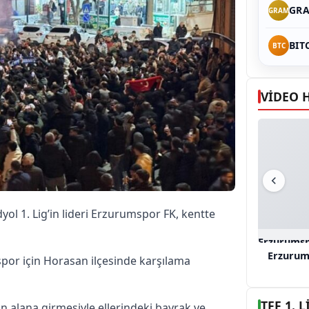
GRA
GRAM
BIT
BTC
VİDEO 
l 1. Lig’in lideri Erzurumspor FK, kentte
Erzurumsp
Erzurum
por için Horasan ilçesinde karşılama
TFF 1.
 alana girmesiyle ellerindeki bayrak ve