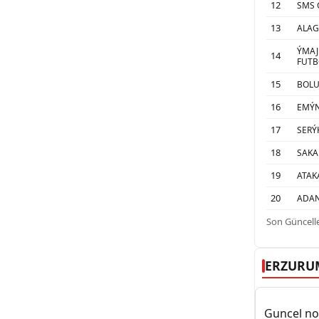
12
SMS 
13
ALAG
ÝMAJ
14
FUTB
15
BOL
16
EMÝ
17
SERÝ
18
SAKA
19
ATAK
20
ADAN
Son Güncelle
ERZURU
Guncel nob