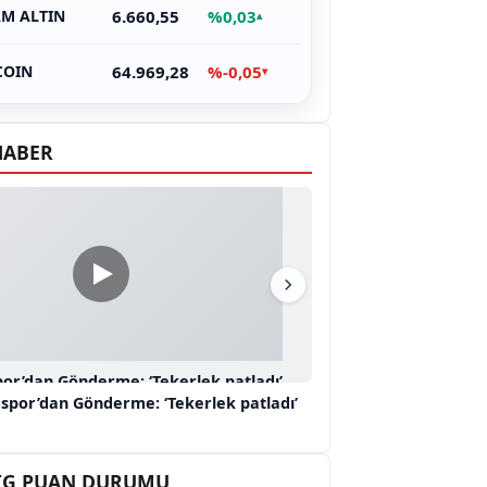
6.660,55
%0,03
M ALTIN
▴
64.969,28
%-0,05
COIN
▾
HABER
or’dan Gönderme: ‘Tekerlek patladı’
spor’dan Gönderme: ‘Tekerlek patladı’
 LİG PUAN DURUMU