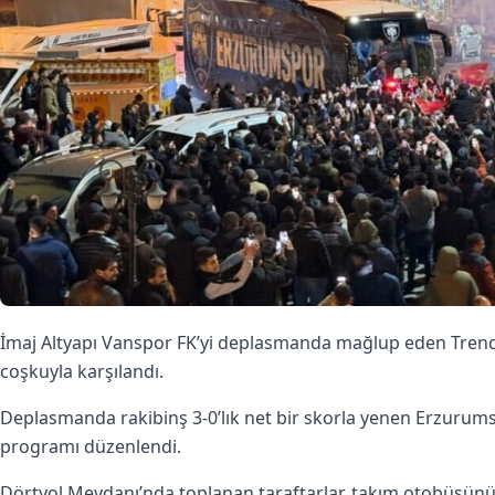
İmaj Altyapı Vanspor FK’yi deplasmanda mağlup eden Trendyo
coşkuyla karşılandı.
Deplasmanda rakibinş 3-0’lık net bir skorla yenen Erzurums
programı düzenlendi.
Dörtyol Meydanı’nda toplanan taraftarlar, takım otobüsünün