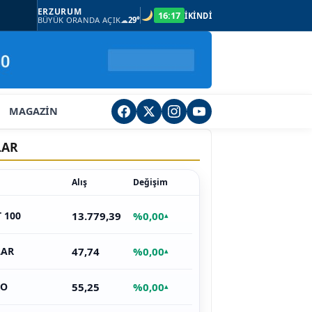
ERZURUM
16:17
İKİNDİ
BÜYÜK ORANDA AÇIK
☁
29°
MAGAZİN
LAR
Alış
Değişim
13.779,39
%0,00
T 100
▴
47,74
%0,00
LAR
▴
55,25
%0,00
RO
▴