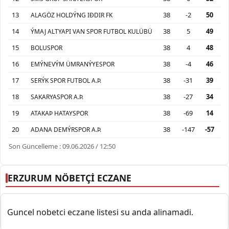
13
38
-2
50
ALAGÖZ HOLDÝNG IÐDIR FK
14
38
5
49
ÝMAJ ALTYAPI VAN SPOR FUTBOL KULÜBÜ
15
38
4
48
BOLUSPOR
16
38
-4
46
EMÝNEVÝM ÜMRANÝYESPOR
17
38
-31
39
SERÝK SPOR FUTBOL A.Þ.
18
38
-27
34
SAKARYASPOR A.Þ.
19
38
-69
14
ATAKAÞ HATAYSPOR
20
38
-147
-57
ADANA DEMÝRSPOR A.Þ.
Son Güncelleme : 09.06.2026 / 12:50
ERZURUM NÖBETÇİ ECZANE
Guncel nobetci eczane listesi su anda alinamadi.