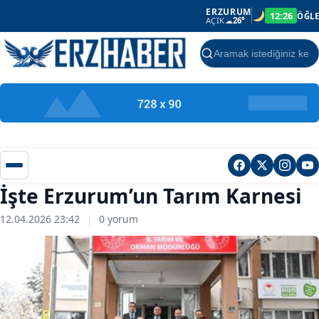
ERZURUM
12:26
ÖĞLE
AÇIK
☁
26°
Ara
İşte Erzurum’un Tarım Karnesi
12.04.2026 23:42
|
0 yorum