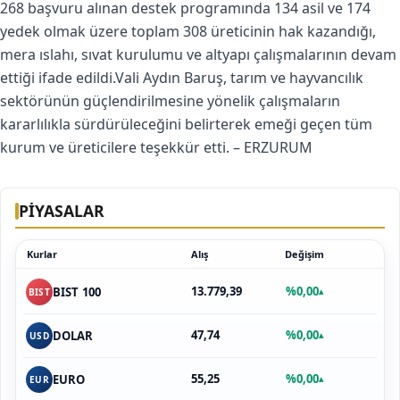
268 başvuru alınan destek programında 134 asil ve 174
yedek olmak üzere toplam 308 üreticinin hak kazandığı,
mera ıslahı, sıvat kurulumu ve altyapı çalışmalarının devam
ettiği ifade edildi.Vali Aydın Baruş, tarım ve hayvancılık
sektörünün güçlendirilmesine yönelik çalışmaların
kararlılıkla sürdürüleceğini belirterek emeği geçen tüm
kurum ve üreticilere teşekkür etti. – ERZURUM
PİYASALAR
Kurlar
Alış
Değişim
13.779,39
%0,00
BIST 100
▴
BIST
47,74
%0,00
DOLAR
▴
USD
55,25
%0,00
EURO
▴
EUR