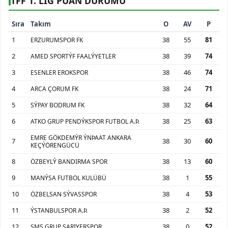
TFF 1. LİG PUAN DURUMU
Sıra
Takım
O
AV
P
1
38
55
81
ERZURUMSPOR FK
2
38
39
74
AMED SPORTÝF FAALÝYETLER
3
38
46
74
ESENLER EROKSPOR
4
38
24
71
ARCA ÇORUM FK
5
38
32
64
SÝPAY BODRUM FK
6
38
25
63
ATKO GRUP PENDÝKSPOR FUTBOL A.Þ.
EMRE GÖKDEMÝR ÝNÞAAT ANKARA
7
38
30
60
KEÇÝÖRENGÜCÜ
8
38
13
60
ÖZBEYLÝ BANDIRMA SPOR
9
38
1
55
MANÝSA FUTBOL KULÜBÜ
10
38
4
53
ÖZBELSAN SÝVASSPOR
11
38
2
52
ÝSTANBULSPOR A.Þ.
12
38
0
52
SMS GRUP SARIYERSPOR