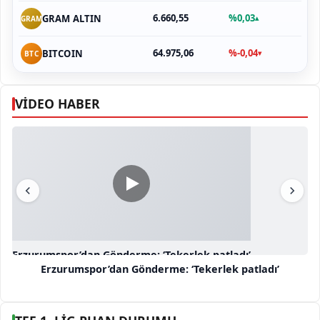
6.660,55
%0,03
GRAM ALTIN
▴
GRAM
64.975,06
%-0,04
BITCOIN
▾
BTC
VİDEO HABER
Erzurumspor’dan Gönderme: ‘Tekerlek patladı’
Erzurumspor’dan Gönderme: ‘Tekerlek patladı’