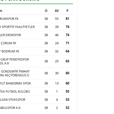
ım
O
AV
P
38
55
81
RUMSPOR FK
38
39
74
 SPORTÝF FAALÝYETLER
38
46
74
LER EROKSPOR
38
24
71
 ÇORUM FK
38
32
64
Y BODRUM FK
 GRUP PENDÝKSPOR
38
25
63
L A.Þ.
 GÖKDEMÝR ÝNÞAAT
38
30
60
ARA KEÇÝÖRENGÜCÜ
38
13
60
YLÝ BANDIRMA SPOR
38
1
55
SA FUTBOL KULÜBÜ
38
4
53
LSAN SÝVASSPOR
38
2
52
NBULSPOR A.Þ.