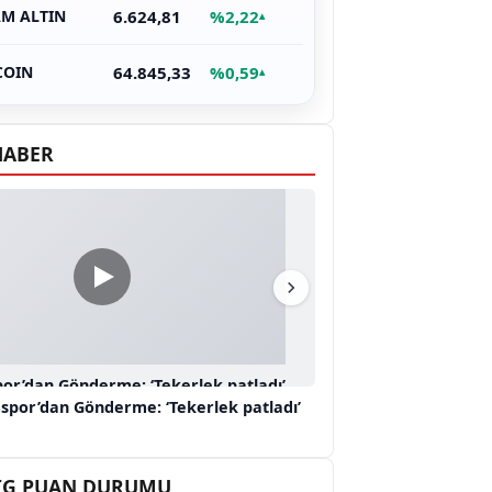
6.624,81
%2,22
M ALTIN
▴
64.845,33
%0,59
COIN
▴
HABER
or’dan Gönderme: ‘Tekerlek patladı’
spor’dan Gönderme: ‘Tekerlek patladı’
 LİG PUAN DURUMU