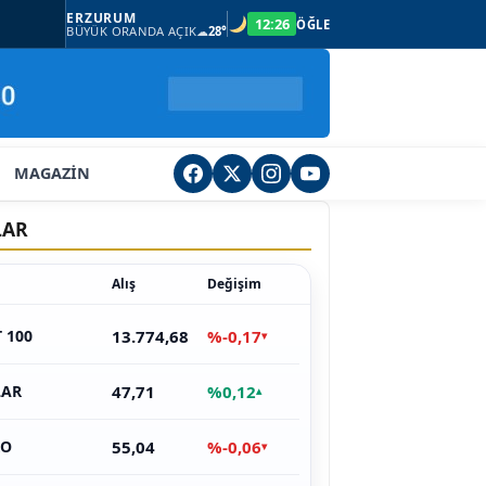
ERZURUM
12:26
ÖĞLE
BÜYÜK ORANDA AÇIK
☁
28°
MAGAZİN
LAR
Alış
Değişim
13.774,68
%-0,17
T 100
▾
47,71
%0,12
LAR
▴
55,04
%-0,06
RO
▾