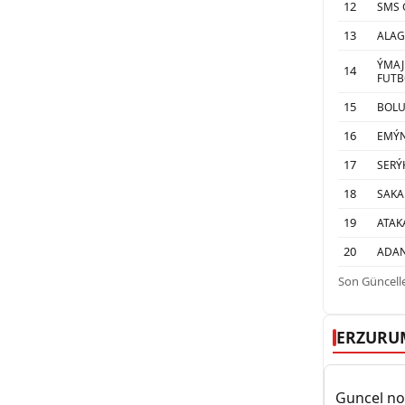
12
SMS 
13
ALAG
ÝMAJ
14
FUTB
15
BOL
16
EMÝ
17
SERÝ
18
SAKA
19
ATAK
20
ADAN
Son Güncelle
ERZURU
Guncel nob