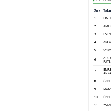
Sıra
Tak
1
ERZU
2
AMED
3
ESEN
4
ARCA
5
SÝPA
ATKO
6
FUTBO
EMRE
7
ANK
8
ÖZBE
9
MANÝ
10
ÖZBE
11
ÝSTA