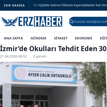
13:14
Şişli’de Gelinini Öldüren Kayınvalideden Kan D
SON DAKIKA
Ara
ANA SAYFA
GÜNDEM
SİYASET
EKONOMİ
EĞİ
İzmir’de Okulları Tehdit Eden 30 
21.04.2026 09:52
|
0 yorum