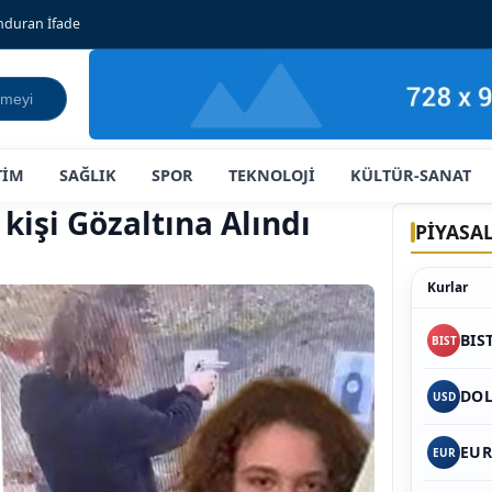
onduran İfade
TİM
SAĞLIK
SPOR
TEKNOLOJİ
KÜLTÜR-SANAT
kişi Gözaltına Alındı
PİYASA
Kurlar
BIS
BIST
DO
USD
EU
EUR