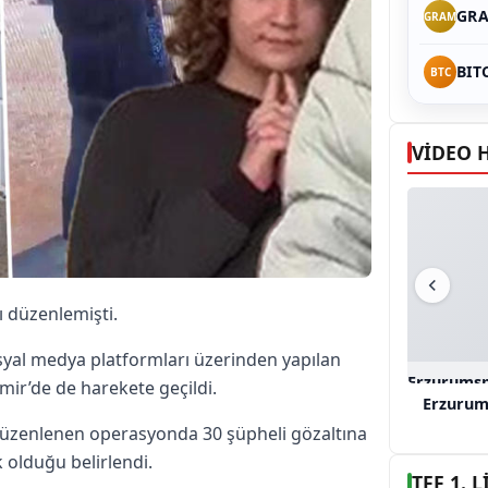
GRA
GRAM
BIT
BTC
VİDEO 
ı düzenlemişti.
syal medya platformları üzerinden yapılan
Erzurumsp
mir’de de harekete geçildi.
Erzurum
k düzenlenen operasyonda 30 şüpheli gözaltına
 olduğu belirlendi.
TFF 1.