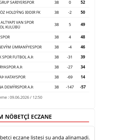
38
0
52
GRUP SARIYERSPOR
38
-2
50
ÖZ HOLDÝNG IÐDIR FK
 ALTYAPI VAN SPOR
38
5
49
OL KULÜBÜ
38
4
48
USPOR
38
-4
46
NEVÝM ÜMRANÝYESPOR
38
-31
39
K SPOR FUTBOL A.Þ.
38
-27
34
RYASPOR A.Þ.
38
-69
14
AÞ HATAYSPOR
38
-147
-57
A DEMÝRSPOR A.Þ.
me : 09.06.2026 / 12:50
M NÖBETÇİ ECZANE
etci eczane listesi su anda alinamadi.