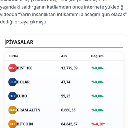
yaşındaki saldırganın katliamdan önce internete yüklediği
videoda “Yarın insanlıktan intikamımı alacağım gün olacak”
dediği ortaya çıkmıştı.
PİYASALAR
Kurlar
Alış
Değişim
13.779,39
%0,00
BIST 100
▴
BIST
47,74
%0,00
DOLAR
▴
USD
55,25
%0,00
EURO
▴
EUR
6.660,55
%0,00
GRAM ALTIN
▴
GRAM
64.845,57
%-0,28
BITCOIN
▾
BTC