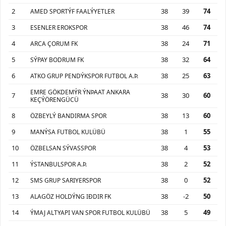
2
38
39
74
AMED SPORTÝF FAALÝYETLER
3
38
46
74
ESENLER EROKSPOR
4
38
24
71
ARCA ÇORUM FK
5
38
32
64
SÝPAY BODRUM FK
6
38
25
63
ATKO GRUP PENDÝKSPOR FUTBOL A.Þ.
EMRE GÖKDEMÝR ÝNÞAAT ANKARA
7
38
30
60
KEÇÝÖRENGÜCÜ
8
38
13
60
ÖZBEYLÝ BANDIRMA SPOR
9
38
1
55
MANÝSA FUTBOL KULÜBÜ
10
38
4
53
ÖZBELSAN SÝVASSPOR
11
38
2
52
ÝSTANBULSPOR A.Þ.
12
38
0
52
SMS GRUP SARIYERSPOR
13
38
-2
50
ALAGÖZ HOLDÝNG IÐDIR FK
14
38
5
49
ÝMAJ ALTYAPI VAN SPOR FUTBOL KULÜBÜ