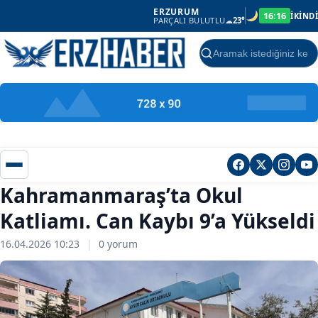
ERZURUM
16:16
İKİNDİ
PARÇALI BULUTLU
☁
23°
Ara
Kahramanmaraş’ta Okul
Katliamı. Can Kaybı 9’a Yükseldi
16.04.2026 10:23
|
0 yorum