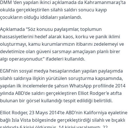
DMM ‘den yapılan ikinci açıklamada da Kahramanmaraş’ta
okulda gerçekleştirilen silahlı saldırı sonucu kayıp
çocukların olduğu iddiaları yalanlandı.
Açıklamada “Söz konusu paylaşımlar, toplumun
hassasiyetlerini hedef alarak kaos, korku ve panik iklimi
oluşturmayı, kamu kurumlarımızın itibarını zedelemeyi ve
devletimize olan güveni sarsmayı amaçlayan planlı birer
algı operasyonudur.” ifadeleri kullanıldı.
EGM’nin sosyal medya hesaplarından yapılan paylaşımda
silahlı saldırıya ilişkin yürütülen soruşturma kapsamında,
yapılan ilk incelemelerde şahsın WhatsApp profilinde 2014
yılında ABD’de saldırı gerçekleştiren Elliot Rodger’e atıfta
bulunan bir görsel kullandığı tespit edildiği belirtildi.
Elliot Rodger, 23 Mayıs 2014’te ABD’nin Kaliforniya eyaletine
bağlı Isla Vista bölgesinde gerçekleştirdiği silahlı ve bıçaklı
saldırıda 6 kişiyi öldürmüş, 14 kişiyi yaralamıştı. 22