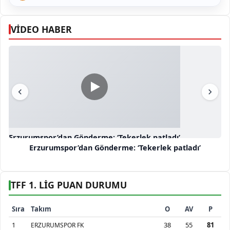
VİDEO HABER
Erzurumspor’dan Gönderme: ‘Tekerlek patladı’
Erzurumspor’dan Gönderme: ‘Tekerlek patladı’
TFF 1. LİG PUAN DURUMU
Sıra
Takım
O
AV
P
1
38
55
81
ERZURUMSPOR FK