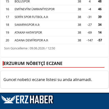
15
38
4
48
BOLUSPOR
16
38
-4
46
EMÝNEVÝM ÜMRANÝYESPOR
17
38
-31
39
SERÝK SPOR FUTBOL A.Þ.
18
38
-27
34
SAKARYASPOR A.Þ.
19
38
-69
14
ATAKAÞ HATAYSPOR
20
38
-147
-57
ADANA DEMÝRSPOR A.Þ.
Son Güncelleme : 09.06.2026 / 12:50
ERZURUM NÖBETÇİ ECZANE
Guncel nobetci eczane listesi su anda alinamadi.