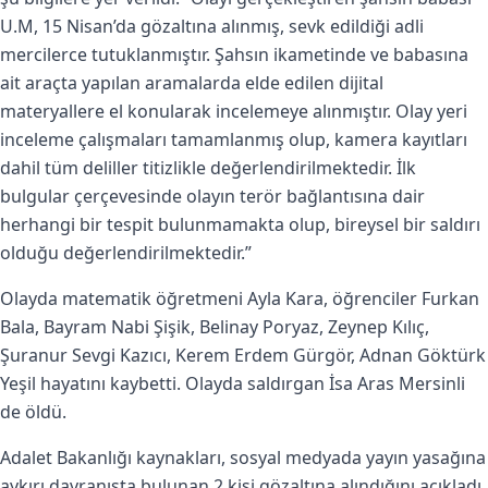
U.M, 15 Nisan’da gözaltına alınmış, sevk edildiği adli
mercilerce tutuklanmıştır. Şahsın ikametinde ve babasına
ait araçta yapılan aramalarda elde edilen dijital
materyallere el konularak incelemeye alınmıştır. Olay yeri
inceleme çalışmaları tamamlanmış olup, kamera kayıtları
dahil tüm deliller titizlikle değerlendirilmektedir. İlk
bulgular çerçevesinde olayın terör bağlantısına dair
herhangi bir tespit bulunmamakta olup, bireysel bir saldırı
olduğu değerlendirilmektedir.”
Olayda matematik öğretmeni Ayla Kara, öğrenciler Furkan
Bala, Bayram Nabi Şişik, Belinay Poryaz, Zeynep Kılıç,
Şuranur Sevgi Kazıcı, Kerem Erdem Gürgör, Adnan Göktürk
Yeşil hayatını kaybetti. Olayda saldırgan İsa Aras Mersinli
de öldü.
Adalet Bakanlığı kaynakları, sosyal medyada yayın yasağına
aykırı davranışta bulunan 2 kişi gözaltına alındığını açıkladı.