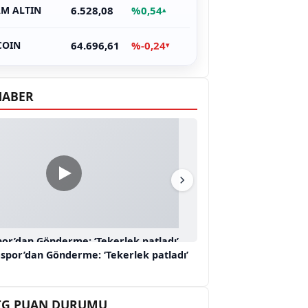
6.528,08
%0,54
M ALTIN
▴
64.696,61
%-0,24
COIN
▾
HABER
or’dan Gönderme: ‘Tekerlek patladı’
spor’dan Gönderme: ‘Tekerlek patladı’
 LİG PUAN DURUMU