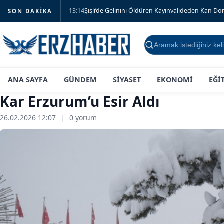
13:14
Şişli’de Gelinini Öldüren Kayınvalideden Kan D
SON DAKIKA
Ara
ANA SAYFA
GÜNDEM
SİYASET
EKONOMİ
EĞİ
Kar Erzurum’u Esir Aldı
26.02.2026 12:07
|
0 yorum