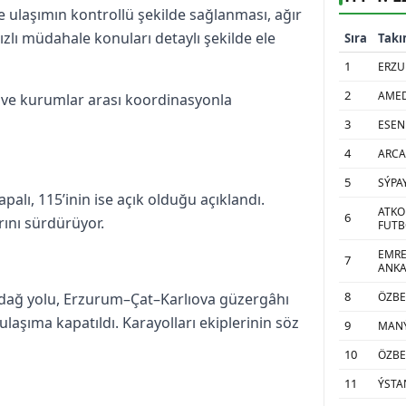
de ulaşımın kontrollü şekilde sağlanması, ağır
hızlı müdahale konuları detaylı şekilde ele
Sıra
Tak
1
ERZU
2
AMED
re ve kurumlar arası koordinasyonla
3
ESEN
4
ARCA
5
SÝPA
alı, 115’inin ise açık olduğu açıklandı.
ATKO
6
arını sürdürüyor.
FUTBO
EMRE
7
ANK
8
ÖZBE
dağ yolu, Erzurum–Çat–Karlıova güzergâhı
laşıma kapatıldı. Karayolları ekiplerinin söz
9
MANÝ
10
ÖZBE
11
ÝSTA