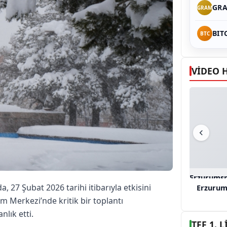
GRA
GRAM
BIT
BTC
VİDEO 
Erzurumsp
27 Şubat 2026 tarihi itibarıyla etkisini
Erzurum
im Merkezi’nde kritik bir toplantı
nlık etti.
TFF 1.