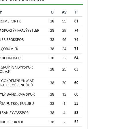
ım
O
AV
P
38
55
81
RUMSPOR FK
38
39
74
 SPORTÝF FAALÝYETLER
38
46
74
LER EROKSPOR
38
24
71
 ÇORUM FK
38
32
64
Y BODRUM FK
 GRUP PENDÝKSPOR
38
25
63
L A.Þ.
 GÖKDEMÝR ÝNÞAAT
38
30
60
ARA KEÇÝÖRENGÜCÜ
38
13
60
YLÝ BANDIRMA SPOR
38
1
55
SA FUTBOL KULÜBÜ
38
4
53
LSAN SÝVASSPOR
38
2
52
NBULSPOR A.Þ.