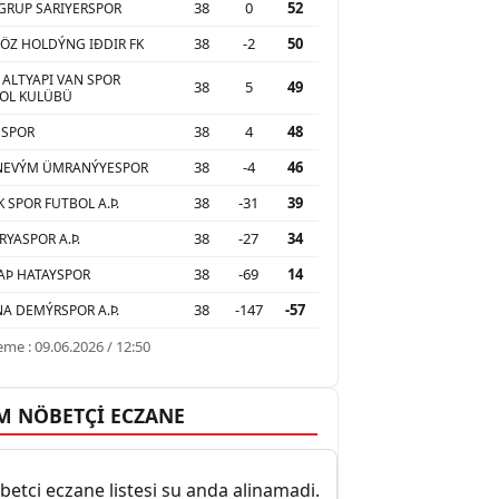
38
0
52
GRUP SARIYERSPOR
38
-2
50
ÖZ HOLDÝNG IÐDIR FK
 ALTYAPI VAN SPOR
38
5
49
OL KULÜBÜ
38
4
48
USPOR
38
-4
46
NEVÝM ÜMRANÝYESPOR
38
-31
39
K SPOR FUTBOL A.Þ.
38
-27
34
RYASPOR A.Þ.
38
-69
14
AÞ HATAYSPOR
38
-147
-57
A DEMÝRSPOR A.Þ.
me : 09.06.2026 / 12:50
M NÖBETÇİ ECZANE
etci eczane listesi su anda alinamadi.