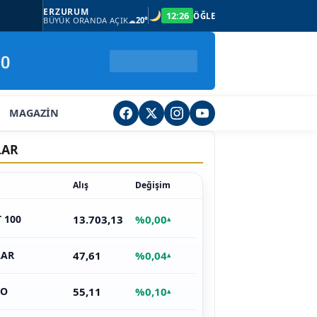
ERZURUM
12:26
ÖĞLE
BÜYÜK ORANDA AÇIK
☁
20°
MAGAZİN
LAR
Alış
Değişim
13.703,13
%0,00
T 100
▴
47,61
%0,04
LAR
▴
55,11
%0,10
RO
▴