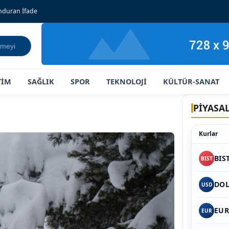
onduran İfade
TİM
SAĞLIK
SPOR
TEKNOLOJİ
KÜLTÜR-SANAT
PİYASA
Kurlar
BIS
BIST
DO
USD
EU
EUR