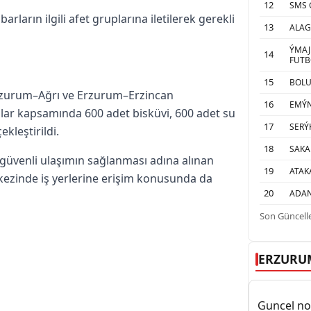
12
SMS 
arların ilgili afet gruplarına iletilerek gerekli
13
ALAG
ÝMAJ
14
FUTB
15
BOL
Erzurum–Ağrı ve Erzurum–Erzincan
16
EMÝ
alar kapsamında 600 adet bisküvi, 600 adet su
17
SERÝ
leştirildi.
18
SAKA
güvenli ulaşımın sağlanması adına alınan
19
ATAK
merkezinde iş yerlerine erişim konusunda da
20
ADAN
Son Güncelle
ERZURU
Guncel nob