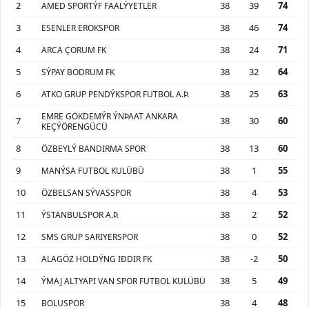
2
38
39
74
AMED SPORTÝF FAALÝYETLER
3
38
46
74
ESENLER EROKSPOR
4
38
24
71
ARCA ÇORUM FK
5
38
32
64
SÝPAY BODRUM FK
6
38
25
63
ATKO GRUP PENDÝKSPOR FUTBOL A.Þ.
EMRE GÖKDEMÝR ÝNÞAAT ANKARA
7
38
30
60
KEÇÝÖRENGÜCÜ
8
38
13
60
ÖZBEYLÝ BANDIRMA SPOR
9
38
1
55
MANÝSA FUTBOL KULÜBÜ
10
38
4
53
ÖZBELSAN SÝVASSPOR
11
38
2
52
ÝSTANBULSPOR A.Þ.
12
38
0
52
SMS GRUP SARIYERSPOR
13
38
-2
50
ALAGÖZ HOLDÝNG IÐDIR FK
14
38
5
49
ÝMAJ ALTYAPI VAN SPOR FUTBOL KULÜBÜ
15
38
4
48
BOLUSPOR