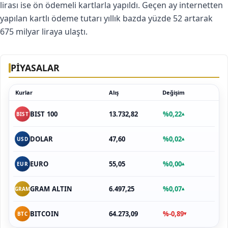
lirası ise ön ödemeli kartlarla yapıldı. Geçen ay internetten
yapılan kartlı ödeme tutarı yıllık bazda yüzde 52 artarak
675 milyar liraya ulaştı.
PİYASALAR
Kurlar
Alış
Değişim
13.732,82
%0,22
BIST 100
▴
BIST
47,60
%0,02
DOLAR
▴
USD
55,05
%0,00
EURO
▴
EUR
6.497,25
%0,07
GRAM ALTIN
▴
GRAM
64.273,09
%-0,89
BITCOIN
▾
BTC