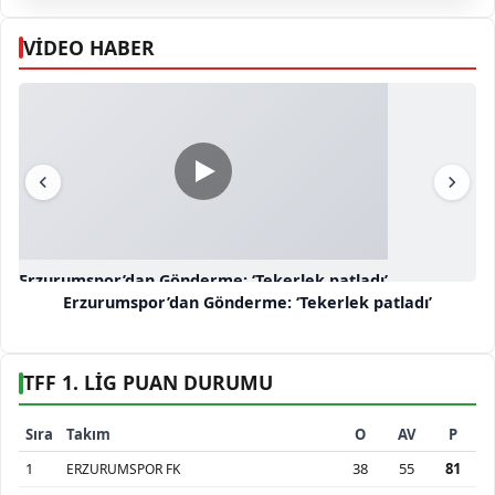
VİDEO HABER
Erzurumspor’dan Gönderme: ‘Tekerlek patladı’
Erzurumspor’dan Gönderme: ‘Tekerlek patladı’
TFF 1. LİG PUAN DURUMU
Sıra
Takım
O
AV
P
1
38
55
81
ERZURUMSPOR FK