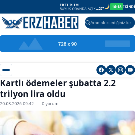
ERZURUM
16:18
İKİNDİ
BÜYÜK ORANDA AÇIK
☁
27°
Ara
Kartlı ödemeler şubatta 2.2
trilyon lira oldu
20.03.2026 09:42
|
0 yorum