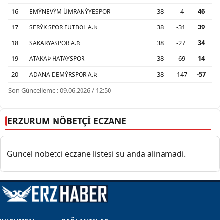
16
38
-4
46
EMÝNEVÝM ÜMRANÝYESPOR
17
38
-31
39
SERÝK SPOR FUTBOL A.Þ.
18
38
-27
34
SAKARYASPOR A.Þ.
19
38
-69
14
ATAKAÞ HATAYSPOR
20
38
-147
-57
ADANA DEMÝRSPOR A.Þ.
Son Güncelleme : 09.06.2026 / 12:50
ERZURUM NÖBETÇİ ECZANE
Guncel nobetci eczane listesi su anda alinamadi.