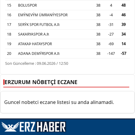
15
38
4
48
BOLUSPOR
16
38
-4
46
EMÝNEVÝM ÜMRANÝYESPOR
17
38
-31
39
SERÝK SPOR FUTBOL A.Þ.
18
38
-27
34
SAKARYASPOR A.Þ.
19
38
-69
14
ATAKAÞ HATAYSPOR
20
38
-147
-57
ADANA DEMÝRSPOR A.Þ.
Son Güncelleme : 09.06.2026 / 12:50
ERZURUM NÖBETÇİ ECZANE
Guncel nobetci eczane listesi su anda alinamadi.