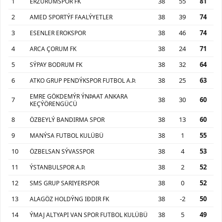
1
38
55
81
ERZURUMSPOR FK
2
38
39
74
AMED SPORTÝF FAALÝYETLER
3
38
46
74
ESENLER EROKSPOR
4
38
24
71
ARCA ÇORUM FK
5
38
32
64
SÝPAY BODRUM FK
6
38
25
63
ATKO GRUP PENDÝKSPOR FUTBOL A.Þ.
EMRE GÖKDEMÝR ÝNÞAAT ANKARA
7
38
30
60
KEÇÝÖRENGÜCÜ
8
38
13
60
ÖZBEYLÝ BANDIRMA SPOR
9
38
1
55
MANÝSA FUTBOL KULÜBÜ
10
38
4
53
ÖZBELSAN SÝVASSPOR
11
38
2
52
ÝSTANBULSPOR A.Þ.
12
38
0
52
SMS GRUP SARIYERSPOR
13
38
-2
50
ALAGÖZ HOLDÝNG IÐDIR FK
14
38
5
49
ÝMAJ ALTYAPI VAN SPOR FUTBOL KULÜBÜ