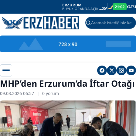
ERZURUM
21:02
YATSI
BÜYÜK ORANDA AÇIK
☁
20°
Ara
MHP’den Erzurum’da İftar Otağı
09.03.2026 06:57
|
0 yorum