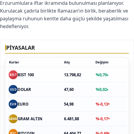
Erzurumlulara iftar ikramında bulunulması planlanıyor.
Kurulacak çadırla birlikte Ramazan’ın birlik, beraberlik ve
paylaşma ruhunun kentte daha güçlü şekilde yaşatılması
hedefleniyor.
PİYASALAR
Kurlar
Alış
Değişim
13.798,82
%0,70
BIST 100
▴
BIST
47,60
%0,02
DOLAR
▴
USD
54,98
%-0,13
EURO
▾
EUR
6.481,88
%-0,17
GRAM ALTIN
▾
GRAM
64.404,77
%-0,69
BITCOIN
▾
BTC