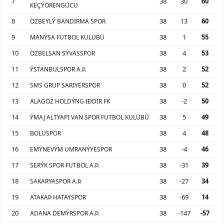
7
38
30
60
KEÇÝÖRENGÜCÜ
8
38
13
60
ÖZBEYLÝ BANDIRMA SPOR
9
38
1
55
MANÝSA FUTBOL KULÜBÜ
10
38
4
53
ÖZBELSAN SÝVASSPOR
11
38
2
52
ÝSTANBULSPOR A.Þ.
12
38
0
52
SMS GRUP SARIYERSPOR
13
38
-2
50
ALAGÖZ HOLDÝNG IÐDIR FK
14
38
5
49
ÝMAJ ALTYAPI VAN SPOR FUTBOL KULÜBÜ
15
38
4
48
BOLUSPOR
16
38
-4
46
EMÝNEVÝM ÜMRANÝYESPOR
17
38
-31
39
SERÝK SPOR FUTBOL A.Þ.
18
38
-27
34
SAKARYASPOR A.Þ.
19
38
-69
14
ATAKAÞ HATAYSPOR
20
38
-147
-57
ADANA DEMÝRSPOR A.Þ.