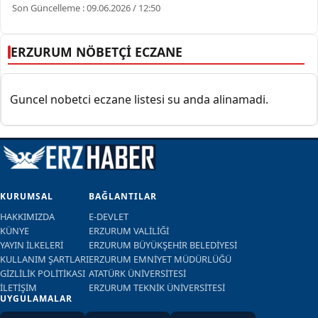
Son Güncelleme : 09.06.2026 / 12:50
ERZURUM NÖBETÇİ ECZANE
Guncel nobetci eczane listesi su anda alinamadi.
KURUMSAL
BAĞLANTILAR
HAKKIMIZDA
E-DEVLET
KÜNYE
ERZURUM VALİLİĞİ
YAYIN İLKELERİ
ERZURUM BÜYÜKŞEHİR BELEDİYESİ
KULLANIM ŞARTLARI
ERZURUM EMNİYET MÜDÜRLÜĞÜ
GİZLİLİK POLİTİKASI
ATATÜRK ÜNİVERSİTESİ
İLETİŞİM
ERZURUM TEKNİK ÜNİVERSİTESİ
UYGULAMALAR