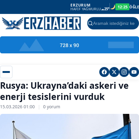
ERZURUM
12:25
ÖĞLE
HAFIF YAĞMURLU
☁
25°
Ara
Rusya: Ukrayna’daki askeri ve
enerji tesislerini vurduk
15.03.2026 01:00
|
0 yorum