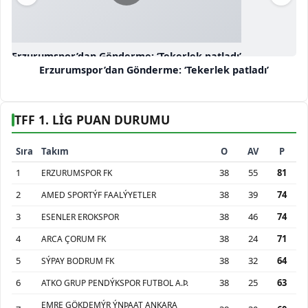
Erzurumspor’dan Gönderme: ‘Tekerlek patladı’
Erzurumspor’dan Gönderme: ‘Tekerlek patladı’
TFF 1. LİG PUAN DURUMU
Sıra
Takım
O
AV
P
1
38
55
81
ERZURUMSPOR FK
2
38
39
74
AMED SPORTÝF FAALÝYETLER
3
38
46
74
ESENLER EROKSPOR
4
38
24
71
ARCA ÇORUM FK
5
38
32
64
SÝPAY BODRUM FK
6
38
25
63
ATKO GRUP PENDÝKSPOR FUTBOL A.Þ.
EMRE GÖKDEMÝR ÝNÞAAT ANKARA