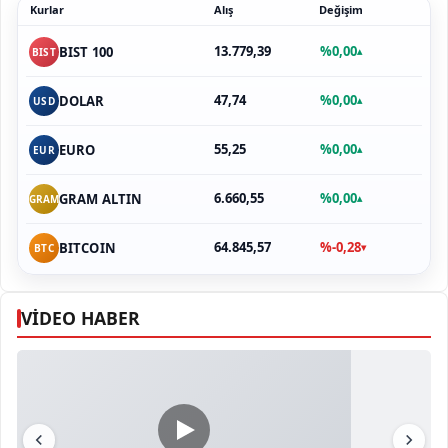
Kurlar
Alış
Değişim
13.779,39
%0,00
BIST 100
▴
BIST
47,74
%0,00
DOLAR
▴
USD
55,25
%0,00
EURO
▴
EUR
6.660,55
%0,00
GRAM ALTIN
▴
GRAM
64.845,57
%-0,28
BITCOIN
▾
BTC
VİDEO HABER