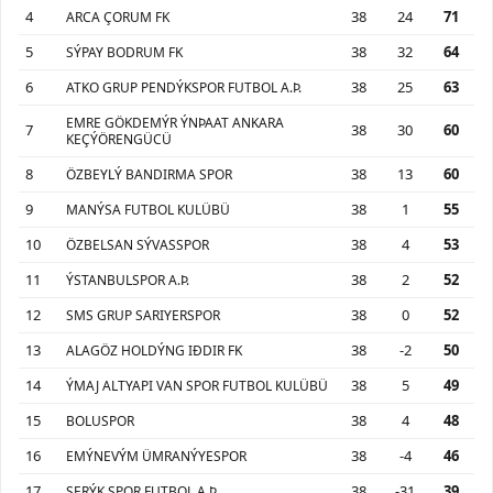
4
38
24
71
ARCA ÇORUM FK
5
38
32
64
SÝPAY BODRUM FK
6
38
25
63
ATKO GRUP PENDÝKSPOR FUTBOL A.Þ.
EMRE GÖKDEMÝR ÝNÞAAT ANKARA
7
38
30
60
KEÇÝÖRENGÜCÜ
8
38
13
60
ÖZBEYLÝ BANDIRMA SPOR
9
38
1
55
MANÝSA FUTBOL KULÜBÜ
10
38
4
53
ÖZBELSAN SÝVASSPOR
11
38
2
52
ÝSTANBULSPOR A.Þ.
12
38
0
52
SMS GRUP SARIYERSPOR
13
38
-2
50
ALAGÖZ HOLDÝNG IÐDIR FK
14
38
5
49
ÝMAJ ALTYAPI VAN SPOR FUTBOL KULÜBÜ
15
38
4
48
BOLUSPOR
16
38
-4
46
EMÝNEVÝM ÜMRANÝYESPOR
17
38
-31
39
SERÝK SPOR FUTBOL A.Þ.