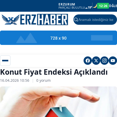
ERZURUM
12:26
ÖĞLE
PARÇALI BULUTLU
☁
19°
Ara
Konut Fiyat Endeksi Açıklandı
16.04.2026 10:56
|
0 yorum