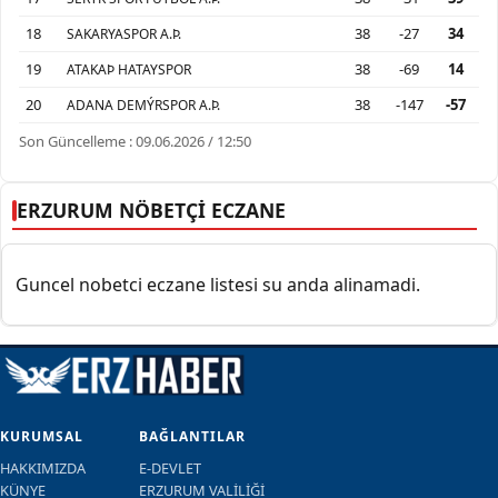
18
38
-27
34
SAKARYASPOR A.Þ.
19
38
-69
14
ATAKAÞ HATAYSPOR
20
38
-147
-57
ADANA DEMÝRSPOR A.Þ.
Son Güncelleme : 09.06.2026 / 12:50
ERZURUM NÖBETÇİ ECZANE
Guncel nobetci eczane listesi su anda alinamadi.
KURUMSAL
BAĞLANTILAR
HAKKIMIZDA
E-DEVLET
KÜNYE
ERZURUM VALİLİĞİ