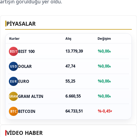
artışın görüldüğü yer oldu.
PİYASALAR
Kurlar
Alış
Değişim
13.779,39
%0,00
BIST 100
▴
BIST
47,74
%0,00
DOLAR
▴
USD
55,25
%0,00
EURO
▴
EUR
6.660,55
%0,00
GRAM ALTIN
▴
GRAM
64.733,51
%-0,45
BITCOIN
▾
BTC
VİDEO HABER