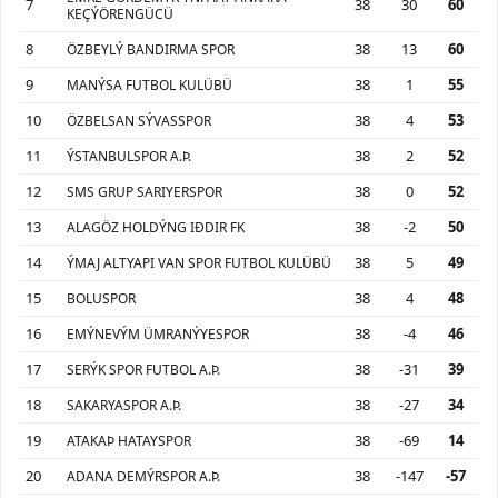
7
38
30
60
KEÇÝÖRENGÜCÜ
8
38
13
60
ÖZBEYLÝ BANDIRMA SPOR
9
38
1
55
MANÝSA FUTBOL KULÜBÜ
10
38
4
53
ÖZBELSAN SÝVASSPOR
11
38
2
52
ÝSTANBULSPOR A.Þ.
12
38
0
52
SMS GRUP SARIYERSPOR
13
38
-2
50
ALAGÖZ HOLDÝNG IÐDIR FK
14
38
5
49
ÝMAJ ALTYAPI VAN SPOR FUTBOL KULÜBÜ
15
38
4
48
BOLUSPOR
16
38
-4
46
EMÝNEVÝM ÜMRANÝYESPOR
17
38
-31
39
SERÝK SPOR FUTBOL A.Þ.
18
38
-27
34
SAKARYASPOR A.Þ.
19
38
-69
14
ATAKAÞ HATAYSPOR
20
38
-147
-57
ADANA DEMÝRSPOR A.Þ.