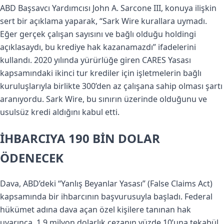
ABD Başsavcı Yardımcısı John A. Sarcone III, konuya ilişkin
sert bir açıklama yaparak, “Sark Wire kurallara uymadı.
Eğer gerçek çalışan sayısını ve bağlı olduğu holdingi
açıklasaydı, bu krediye hak kazanamazdı” ifadelerini
kullandı. 2020 yılında yürürlüğe giren CARES Yasası
kapsamındaki ikinci tur krediler için işletmelerin bağlı
kuruluşlarıyla birlikte 300’den az çalışana sahip olması şartı
aranıyordu. Sark Wire, bu sınırın üzerinde olduğunu ve
usulsüz kredi aldığını kabul etti.
İHBARCIYA 190 BİN DOLAR
ÖDENECEK
Dava, ABD’deki “Yanlış Beyanlar Yasası” (False Claims Act)
kapsamında bir ihbarcının başvurusuyla başladı. Federal
hükümet adına dava açan özel kişilere tanınan hak
uyarınca, 1,9 milyon dolarlık cezanın yüzde 10’una tekabül