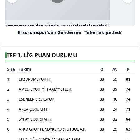
Erzurumspor’dan Gönderme: ‘Tekerlek patladı’
Erzurumspor’dan Gönderme: ‘Tekerlek patladı’
TFF 1. LİG PUAN DURUMU
Sıra
Takım
O
AV
P
1
38
55
81
ERZURUMSPOR FK
2
38
39
74
AMED SPORTÝF FAALÝYETLER
3
38
46
74
ESENLER EROKSPOR
4
38
24
71
ARCA ÇORUM FK
5
38
32
64
SÝPAY BODRUM FK
6
38
25
63
ATKO GRUP PENDÝKSPOR FUTBOL A.Þ.
EMRE GÖKDEMÝR ÝNÞAAT ANKARA