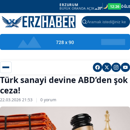
ERZURUM
12:26
ÖĞLE
BÜYÜK ORANDA AÇIK
☁
20°
Ara
Türk sanayi devine ABD’den şok
ceza!
22.03.2026 21:53
|
0 yorum