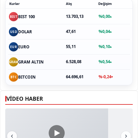
Kurlar
Alış
Değişim
13.703,13
%0,00
BIST 100
▴
BIST
47,61
%0,04
DOLAR
▴
USD
55,11
%0,10
EURO
▴
EUR
6.528,08
%0,54
GRAM ALTIN
▴
GRAM
64.696,61
%-0,24
BITCOIN
▾
BTC
VİDEO HABER