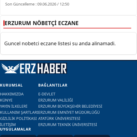
Son Güncelleme : 09.06.2026 / 12:50
ERZURUM NÖBETÇİ ECZANE
Guncel nobetci eczane listesi su anda alinamadi.
KURUMSAL
BAĞLANTILAR
HAKKIMIZDA
E-DEVLET
KÜNYE
ERZURUM VALİLİĞİ
YAYIN İLKELERİ
ERZURUM BÜYÜKŞEHİR BELEDİYESİ
KULLANIM ŞARTLARI
ERZURUM EMNİYET MÜDÜRLÜĞÜ
GİZLİLİK POLİTİKASI
ATATÜRK ÜNİVERSİTESİ
İLETİŞİM
ERZURUM TEKNİK ÜNİVERSİTESİ
UYGULAMALAR