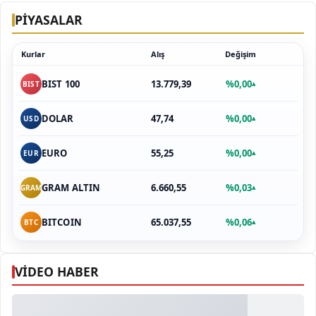
PİYASALAR
Kurlar
Alış
Değişim
13.779,39
%0,00
BIST 100
▴
BIST
47,74
%0,00
DOLAR
▴
USD
55,25
%0,00
EURO
▴
EUR
6.660,55
%0,03
GRAM ALTIN
▴
GRAM
65.037,55
%0,06
BITCOIN
▴
BTC
VİDEO HABER