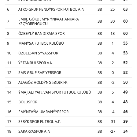
6
38
25
63
ATKO GRUP PENDÝKSPOR FUTBOL A.Þ.
EMRE GÖKDEMÝR ÝNÞAAT ANKARA
7
38
30
60
KEÇÝÖRENGÜCÜ
8
38
13
60
ÖZBEYLÝ BANDIRMA SPOR
9
38
1
55
MANÝSA FUTBOL KULÜBÜ
10
38
4
53
ÖZBELSAN SÝVASSPOR
11
38
2
52
ÝSTANBULSPOR A.Þ.
12
38
0
52
SMS GRUP SARIYERSPOR
13
38
-2
50
ALAGÖZ HOLDÝNG IÐDIR FK
14
38
5
49
ÝMAJ ALTYAPI VAN SPOR FUTBOL KULÜBÜ
15
38
4
48
BOLUSPOR
16
38
-4
46
EMÝNEVÝM ÜMRANÝYESPOR
17
38
-31
39
SERÝK SPOR FUTBOL A.Þ.
18
38
-27
34
SAKARYASPOR A.Þ.