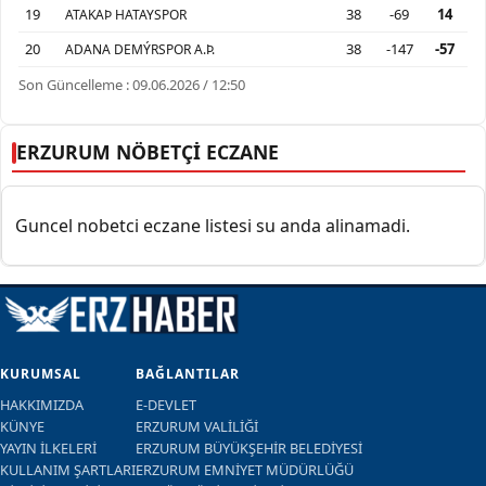
19
38
-69
14
ATAKAÞ HATAYSPOR
20
38
-147
-57
ADANA DEMÝRSPOR A.Þ.
Son Güncelleme : 09.06.2026 / 12:50
ERZURUM NÖBETÇİ ECZANE
Guncel nobetci eczane listesi su anda alinamadi.
KURUMSAL
BAĞLANTILAR
HAKKIMIZDA
E-DEVLET
KÜNYE
ERZURUM VALİLİĞİ
YAYIN İLKELERİ
ERZURUM BÜYÜKŞEHİR BELEDİYESİ
KULLANIM ŞARTLARI
ERZURUM EMNİYET MÜDÜRLÜĞÜ