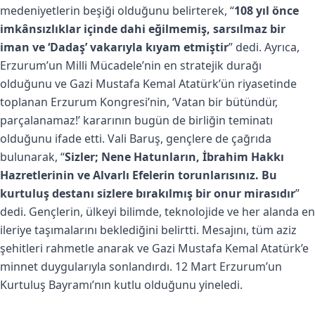
medeniyetlerin beşiği olduğunu belirterek, “
108 yıl önce
imkânsızlıklar içinde dahi eğilmemiş, sarsılmaz bir
iman ve ‘Dadaş’ vakarıyla kıyam etmiştir
” dedi. Ayrıca,
Erzurum’un Milli Mücadele’nin en stratejik durağı
olduğunu ve Gazi Mustafa Kemal Atatürk’ün riyasetinde
toplanan Erzurum Kongresi’nin, ‘Vatan bir bütündür,
parçalanamaz!’ kararının bugün de birliğin teminatı
olduğunu ifade etti. Vali Baruş, gençlere de çağrıda
bulunarak, “
Sizler; Nene Hatunların, İbrahim Hakkı
Hazretlerinin ve Alvarlı Efelerin torunlarısınız. Bu
kurtuluş destanı sizlere bırakılmış bir onur mirasıdır
”
dedi. Gençlerin, ülkeyi bilimde, teknolojide ve her alanda en
ileriye taşımalarını beklediğini belirtti. Mesajını, tüm aziz
şehitleri rahmetle anarak ve Gazi Mustafa Kemal Atatürk’e
minnet duygularıyla sonlandırdı. 12 Mart Erzurum’un
Kurtuluş Bayramı’nın kutlu olduğunu yineledi.