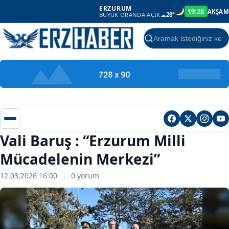
ERZURUM
19:28
AKŞAM
BÜYÜK ORANDA AÇIK
☁
28°
Ara
Vali Baruş : “Erzurum Milli
Mücadelenin Merkezi”
12.03.2026 16:00
|
0 yorum