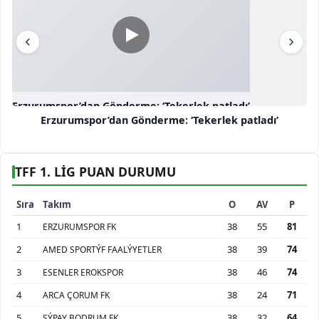
Erzurumspor’dan Gönderme: ‘Tekerlek patladı’
Erzurumspor’dan Gönderme: ‘Tekerlek patladı’
TFF 1. LİG PUAN DURUMU
Sıra
Takım
O
AV
P
1
38
55
81
ERZURUMSPOR FK
2
38
39
74
AMED SPORTÝF FAALÝYETLER
3
38
46
74
ESENLER EROKSPOR
4
38
24
71
ARCA ÇORUM FK
5
38
32
64
SÝPAY BODRUM FK